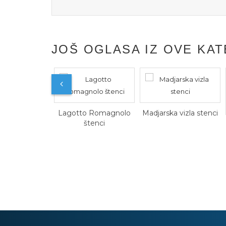
JOŠ OGLASA IZ OVE KAT
otto Romagnolo
Madjarska vizla stenci
štenci
Najlepsi Pomeranc
Boo samo