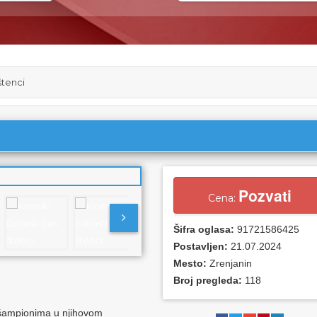
štenci
Pozvati
Cena:
Šifra oglasa:
91721586425
Postavljen:
21.07.2024
Mesto:
Zrenjanin
Broj pregleda:
118
 šampionima u njihovom