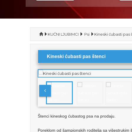
KUĆNI LJUBIMCI
Psi
Kineski ćubasti pas 
Kineski ćubasti pas štenci
Štenci kineskog ćubastog psa na prodaju.
Poreklom od šampionskih roditelja sa višestrukim