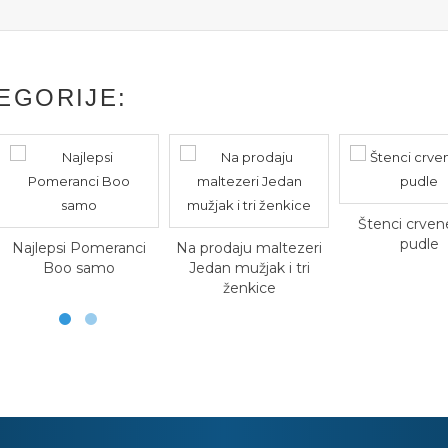
EGORIJE:
Štenci crvene toy
pudle
i
Na prodaju maltezeri
Crni i bra
Jedan mužjak i tri
Labrador 
ženkice