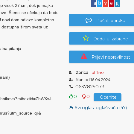
 je visok 27 cm, dok je majka
tove. Štenci se očekuju da budu
 U novi dom odlaze kompletno
Pošalji poruku
e dostupna širom sveta uz
Dodaj u izabrane
tna pitanja.
Prijavi nepravilnost
:
Zorica
offline
gram)
član od 16.04.2024
0
6
3
7
8
2
5
0
7
3
0
0
Ocenite
oshnikova?mibextid=ZbWKwL
Svi oglasi oglašivača (47)
amrus?utm_source=qr&