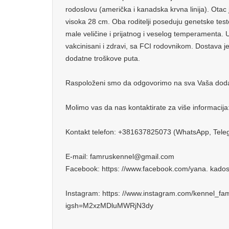
rodoslovu (američka i kanadska krvna linija). Otac
visoka 28 cm. Oba roditelji poseduju genetske tes
male veličine i prijatnog i veselog temperamenta.
vakcinisani i zdravi, sa FCI rodovnikom. Dostava j
dodatne troškove puta.
Raspoloženi smo da odgovorimo na sva Vaša doda
Molimo vas da nas kontaktirate za više informacija
Kontakt telefon: +381637825073 (WhatsApp, Tele
E-mail: famruskennel@gmail.com
Facebook: https: //www.facebook.com/yana. kad
Instagram: https: //www.instagram.com/kennel_f
igsh=M2xzMDluMWRjN3dy