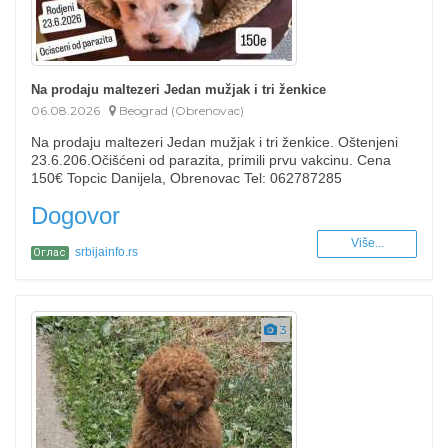
Na prodaju maltezeri Jedan mužjak i tri ženkice
06.08.2026
Beograd (Obrenovac)
Na prodaju maltezeri Jedan mužjak i tri ženkice. Oštenjeni
23.6.206.Očišćeni od parazita, primili prvu vakcinu. Cena
150€ Topcic Danijela, Obrenovac Tel: 062787285
Dogovor
Više...
srbijainfo.rs
Оглас
3