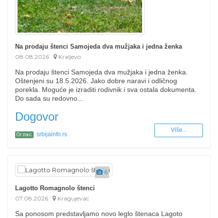
Na prodaju štenci Samojeda dva mužjaka i jedna ženka
08.08.2026
Kraljevo
Na prodaju štenci Samojeda dva mužjaka i jedna ženka.
Oštenjeni su 18.5.2026. Jako dobre naravi i odličnog
porekla. Moguće je izraditi rodivnik i sva ostala dokumenta.
Do sada su redovno...
Dogovor
Više...
srbijainfo.rs
Оглас
6
Lagotto Romagnolo štenci
07.08.2026
Kragujevac
Sa ponosom predstavljamo novo leglo štenaca Lagoto