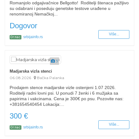
Romanjolo odgajivačnice Bellgotto! Roditelji štenaca pažljivo
su odabrani i poseduju genetske testove urađene u
renomiranoj Nemačkoj...
Dogovor
Više...
srbijainfo.rs
Оглас
3
Madjarska vizla stenci
06.08.2026
Bačka Palanka
Prodajem stence madjarske vizle ostenjeni 1.07 2026.
Roditelji radni lovni psi. U ponudi 7 ženki i 6 mužjaka sa
papirima i vakcinama. Cena je 300€ po psu. Pozovite nas:
+381654540454 Lokacija:...
300 €
Više...
srbijainfo.rs
Оглас