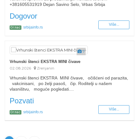
+381605531919 Dejan Savino Selo, Vrbas Srbija
Dogovor
Više...
srbijainfo.rs
Оглас
7
Vrhunski štenci EKSTRA MINI čivave
02.08.2026
Zrenjanin
Vrhunski štenci EKSTRA MINI čivave, očišćeni od parazita,
vakcinisani, po želji pasoš, čip. Roditelji u našem
vlasništvu, moguće pogledati....
Pozvati
Više...
srbijainfo.rs
Оглас