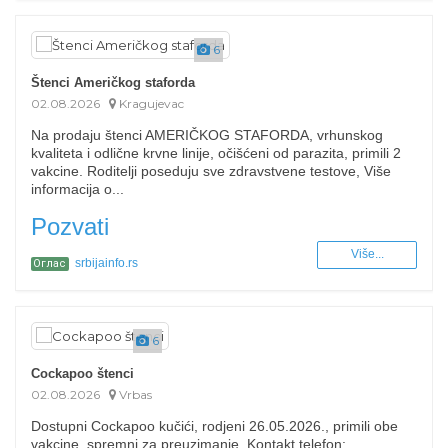
6
Štenci Američkog staforda
02.08.2026
Kragujevac
Na prodaju štenci AMERIČKOG STAFORDA, vrhunskog
kvaliteta i odlične krvne linije, očišćeni od parazita, primili 2
vakcine. Roditelji poseduju sve zdravstvene testove, Više
informacija o...
Pozvati
Više...
srbijainfo.rs
Оглас
6
Cockapoo štenci
02.08.2026
Vrbas
Dostupni Cockapoo kučići, rodjeni 26.05.2026., primili obe
vakcine, spremni za preuzimanje. Kontakt telefon: