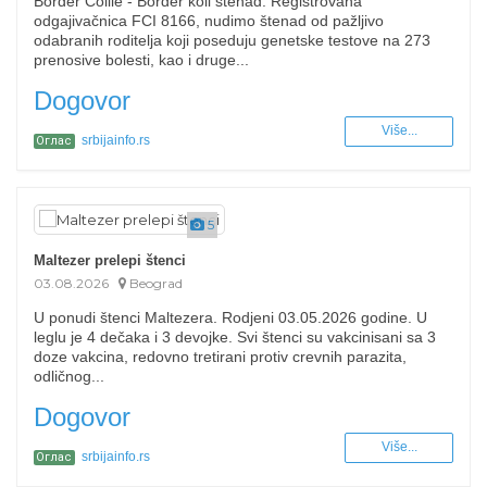
Border Collie - Border koli štenad. Registrovana
odgajivačnica FCI 8166, nudimo štenad od pažljivo
odabranih roditelja koji poseduju genetske testove na 273
prenosive bolesti, kao i druge...
Dogovor
Više...
srbijainfo.rs
Оглас
5
Maltezer prelepi štenci
03.08.2026
Beograd
U ponudi štenci Maltezera. Rodjeni 03.05.2026 godine. U
leglu je 4 dečaka i 3 devojke. Svi štenci su vakcinisani sa 3
doze vakcina, redovno tretirani protiv crevnih parazita,
odličnog...
Dogovor
Više...
srbijainfo.rs
Оглас