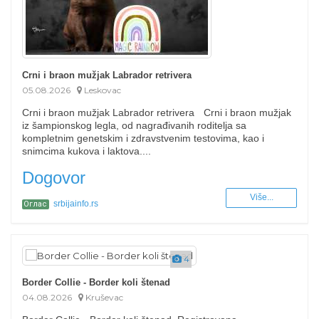
Crni i braon mužjak Labrador retrivera
05.08.2026
Leskovac
Crni i braon mužjak Labrador retrivera Crni i braon mužjak
iz šampionskog legla, od nagrađivanih roditelja sa
kompletnim genetskim i zdravstvenim testovima, kao i
snimcima kukova i laktova....
Dogovor
Više...
srbijainfo.rs
Оглас
4
Border Collie - Border koli štenad
04.08.2026
Kruševac