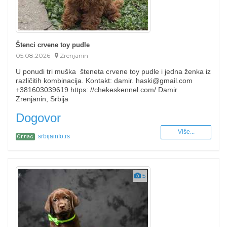
Štenci crvene toy pudle
05.08.2026
Zrenjanin
U ponudi tri muška šteneta crvene toy pudle i jedna ženka iz
različitih kombinacija. Kontakt: damir. haski@gmail.com
+381603039619 https: //chekeskennel.com/ Damir
Zrenjanin, Srbija
Dogovor
Više...
srbijainfo.rs
Оглас
5