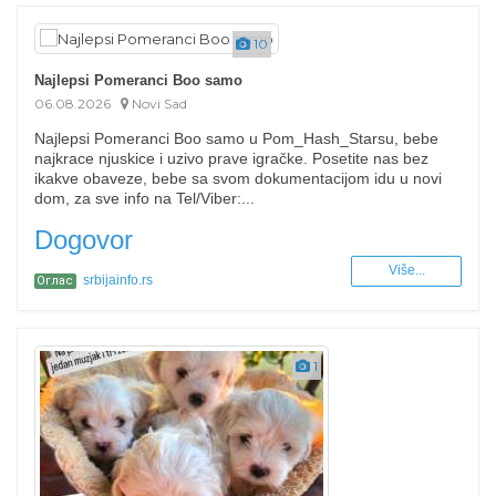
10
Najlepsi Pomeranci Boo samo
06.08.2026
Novi Sad
Najlepsi Pomeranci Boo samo u Pom_Hash_Starsu, bebe
najkrace njuskice i uzivo prave igračke. Posetite nas bez
ikakve obaveze, bebe sa svom dokumentacijom idu u novi
dom, za sve info na Tel/Viber:...
Dogovor
Više...
srbijainfo.rs
Оглас
1