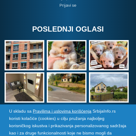
Prijavi se
POSLEDNJI OGLASI
U skladu sa
Pravilima i uslovima korišćenja
SrbijaInfo.rs
koristi kolačiće (cookies) u cilju pružanja najboljeg
Srbija Info
©
2026. Sva prava zadržana. Pogledajte i
korisničkog iskustva i prikazivanja personalizovanog sadržaja
pozarevacinfo.rs
kao i za druge funkcionalnosti koje ne bismo mogli da