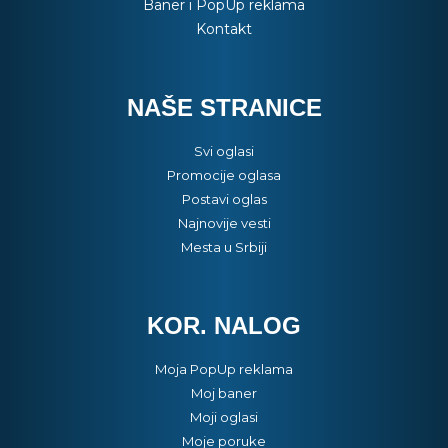
Baner i PopUp reklama
Kontakt
NAŠE STRANICE
Svi oglasi
Promocije oglasa
Postavi oglas
Najnovije vesti
Mesta u Srbiji
KOR. NALOG
Moja PopUp reklama
Moj baner
Moji oglasi
Moje poruke