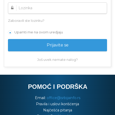
Zaboravili ste lozinku?
Upamti me na ovom uredjaju
Još uvek nemate nalog?
POMOĆ I PODRŠKA
Email:
office@srbijainfo.rs
Pravila i uslovi korišćenja
Najčešća pitanja