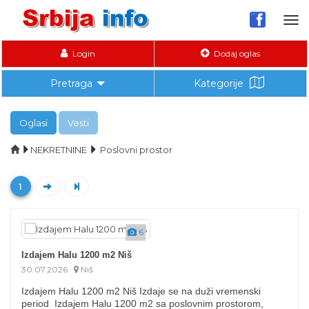
Tog
nav
Login
Dodaj oglas
Pretraga
Kategorije
Oglasi
Vesti
NEKRETNINE
Poslovni prostor
1
6
Izdajem Halu 1200 m2 Niš
30.07.2026
Niš
Izdajem Halu 1200 m2 Niš Izdaje se na duži vremenski
period Izdajem Halu 1200 m2 sa poslovnim prostorom,