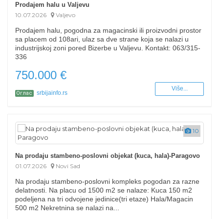
Prodajem halu u Valjevu
10.07.2026
Valjevo
Prodajem halu, pogodna za magacinski ili proizvodni prostor
sa placem od 108ari, ulaz sa dve strane koja se nalazi u
industrijskoj zoni pored Bizerbe u Valjevu. Kontakt: 063/315-
336
750.000 €
Više...
srbijainfo.rs
Оглас
10
Na prodaju stambeno-poslovni objekat (kuca, hala)-Paragovo
01.07.2026
Novi Sad
Na prodaju stambeno-poslovni kompleks pogodan za razne
delatnosti. Na placu od 1500 m2 se nalaze: Kuca 150 m2
podeljena na tri odvojene jedinice(tri etaze) Hala/Magacin
500 m2 Nekretnina se nalazi na...