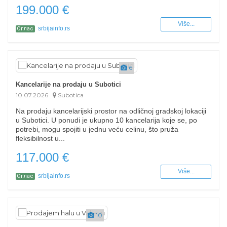
199.000 €
Više...
srbijainfo.rs
Оглас
6
Kancelarije na prodaju u Subotici
10.07.2026
Subotica
Na prodaju kancelarijski prostor na odličnoj gradskoj lokaciji
u Subotici. U ponudi je ukupno 10 kancelarija koje se, po
potrebi, mogu spojiti u jednu veću celinu, što pruža
fleksibilnost u...
117.000 €
Više...
srbijainfo.rs
Оглас
10