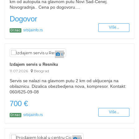
km od autoputa na glavnom putu Novi Sad-Cenej.
Novogradnja.. Cena po dogovoru....
Dogovor
Više...
srbijainfo.rs
Оглас
6
Izdajem servis u Resniku
11.07.2026
Beograd
Servis se nalazi na glavnom putu 2 km od ukljucenja na
obilaznicu. Dizalica obezbedjena nova, kompresor. Kontakt:
060/625-09-08
700 €
Više...
srbijainfo.rs
Оглас
9