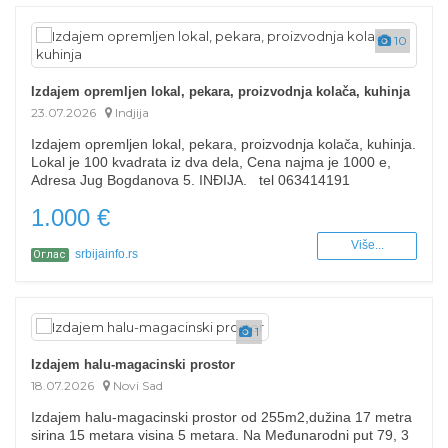
10
Izdajem opremljen lokal, pekara, proizvodnja kolača, kuhinja
23.07.2026
Indjija
Izdajem opremljen lokal, pekara, proizvodnja kolača, kuhinja.
Lokal je 100 kvadrata iz dva dela, Cena najma je 1000 e,
Adresa Jug Bogdanova 5. INĐIJA. tel 063414191
1.000 €
Više...
srbijainfo.rs
Оглас
1
Izdajem halu-magacinski prostor
18.07.2026
Novi Sad
Izdajem halu-magacinski prostor od 255m2,dužina 17 metra
sirina 15 metara visina 5 metara. Na Međunarodni put 79, 3