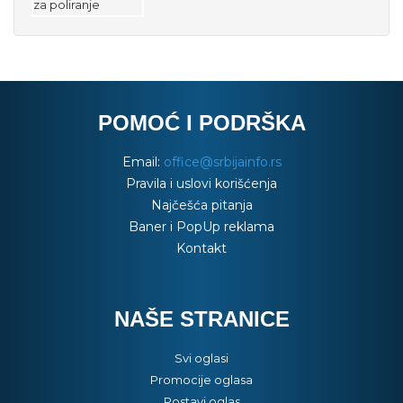
POMOĆ I PODRŠKA
Email:
office@srbijainfo.rs
Pravila i uslovi korišćenja
Najčešća pitanja
Baner i PopUp reklama
Kontakt
NAŠE STRANICE
Svi oglasi
Promocije oglasa
Postavi oglas