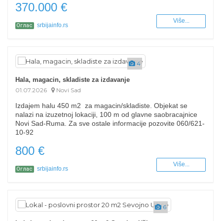
370.000 €
Više...
srbijainfo.rs
Оглас
4
Hala, magacin, skladiste za izdavanje
01.07.2026
Novi Sad
Izdajem halu 450 m2 za magacin/skladiste. Objekat se
nalazi na izuzetnoj lokaciji, 100 m od glavne saobracajnice
Novi Sad-Ruma. Za sve ostale informacije pozovite 060/621-
10-92
800 €
Više...
srbijainfo.rs
Оглас
6