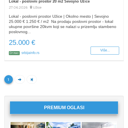
Lokal - poslovni prostor 20 m2 Sevojno Užice
27.06.2026
Užice
Lokal - poslovni prostor Užice | Okolno mesto | Sevojno
25.000 € 1.250 € / m2 Na prodaju poslovni prostor - lokal
ukupne površine 20kvm koji se nalazi u prizemlju stambeno
poslovnog...
25.000 €
Više...
srbijainfo.rs
Оглас
1
PREMIUM OGLASI