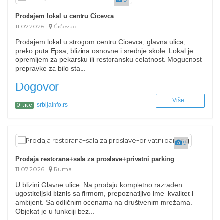
Prodajem lokal u centru Cicevca
11.07.2026
Ćićevac
Prodajem lokal u strogom centru Cicevca, glavna ulica,
preko puta Epsa, blizina osnovne i srednje skole. Lokal je
opremljem za pekarsku ili restoransku delatnost. Mogucnost
prepravke za bilo sta...
Dogovor
Više...
srbijainfo.rs
Оглас
9
Prodaja restorana+sala za proslave+privatni parking
11.07.2026
Ruma
U blizini Glavne ulice. Na prodaju kompletno razrađen
ugostiteljski biznis sa firmom, prepoznatljivo ime, kvalitet i
ambijent. Sa odličnim ocenama na društvenim mrežama.
Objekat je u funkciji bez...