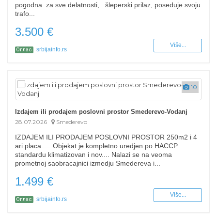
pogodna za sve delatnosti, šleperski prilaz, poseduje svoju
trafo...
3.500 €
Više...
srbijainfo.rs
Оглас
10
Izdajem ili prodajem poslovni prostor Smederevo-Vodanj
28.07.2026
Smederevo
IZDAJEM ILI PRODAJEM POSLOVNI PROSTOR 250m2 i 4
ari placa..... Objekat je kompletno uredjen po HACCP
standardu klimatizovan i nov.... Nalazi se na veoma
prometnoj saobracajnici izmedju Smedereva i...
1.499 €
Više...
srbijainfo.rs
Оглас