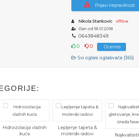
Prijavi nepravilnost
Nikola Stankovic
offline
član od 18.01.2018
0
6
4
3
8
4
8
3
4
9
0
0
Ocenite
Svi oglasi oglašivača (365)
EGORIJE:
Hidroizolacija vlažnih
Lepljenje tapeta &
kuća
molerski radovi
Najkvalitet