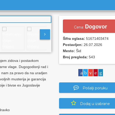
Dogovor
Cena:
Šifra oglasa:
51671403474
Postavljen:
26.07.2026
Mesto:
Šid
Broj pregleda:
543
em zidova i postavkom
arne vlage. Dugogodisnji rad i
aje nam za pravo da na uradjen
oljnih musterija je garancija
ije i bivse ex Jugoslavije
Pošalji poruku
Dodaj u izabrane
dravko