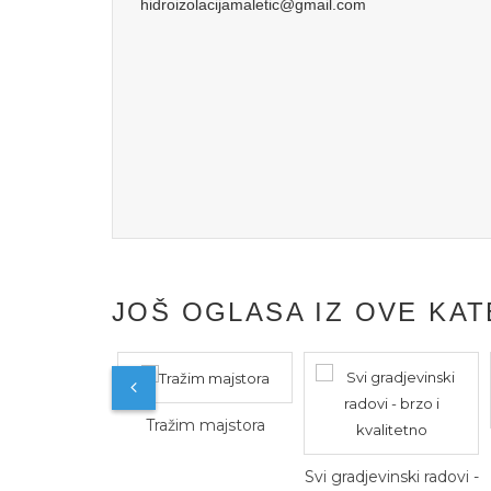
hidroizolacijamaletic@gmail.com
JOŠ OGLASA IZ OVE KAT
Tražim majstora
Svi gradjevinski radovi -