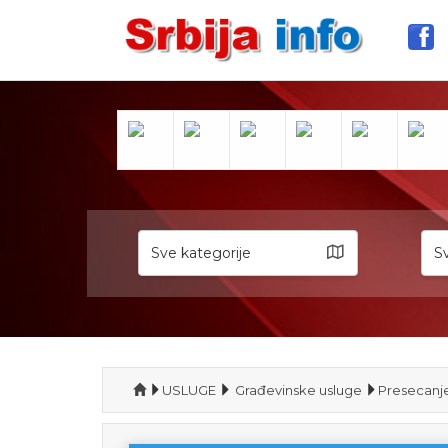
Sve kategorije
Sv
USLUGE
Građevinske usluge
Presecanje