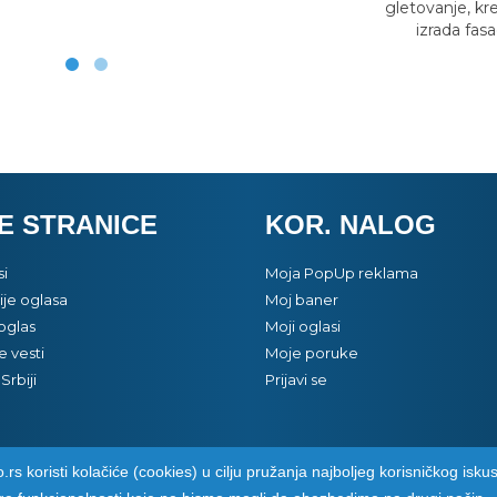
gletovanje, kr
izrada fas
E STRANICE
KOR. NALOG
si
Moja PopUp reklama
je oglasa
Moj baner
oglas
Moji oglasi
e vesti
Moje poruke
Srbiji
Prijavi se
.rs koristi kolačiće (cookies) u cilju pružanja najboljeg korisničkog iskus
pozarevacinfo.rs