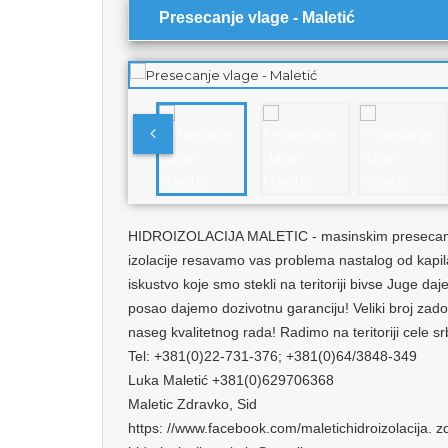
Presecanje vlage - Maletić
HIDROIZOLACIJA MALETIC - masinskim presecanj
izolacije resavamo vas problema nastalog od kapil
iskustvo koje smo stekli na teritoriji bivse Juge d
posao dajemo dozivotnu garanciju! Veliki broj zadov
naseg kvalitetnog rada! Radimo na teritoriji cele srb
Tel: +381(0)22-731-376; +381(0)64/3848-349
Luka Maletić +381(0)629706368
Maletic Zdravko, Sid
https: //www.facebook.com/maletichidroizolacija. z