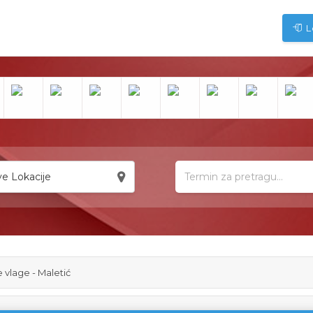
L
e Lokacije
 vlage - Maletić