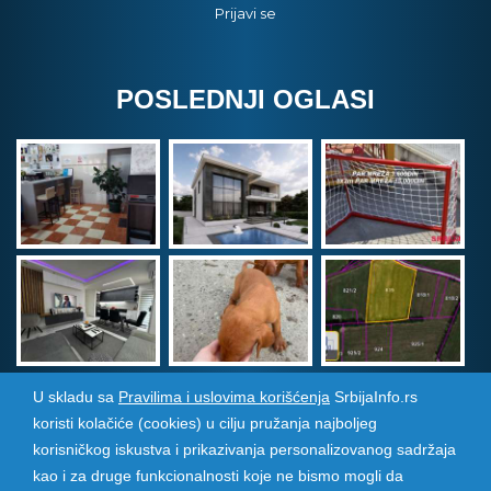
Prijavi se
POSLEDNJI OGLASI
U skladu sa
Pravilima i uslovima korišćenja
SrbijaInfo.rs
koristi kolačiće (cookies) u cilju pružanja najboljeg
Srbija Info
©
2026. Sva prava zadržana. Pogledajte i
korisničkog iskustva i prikazivanja personalizovanog sadržaja
pozarevacinfo.rs
kao i za druge funkcionalnosti koje ne bismo mogli da