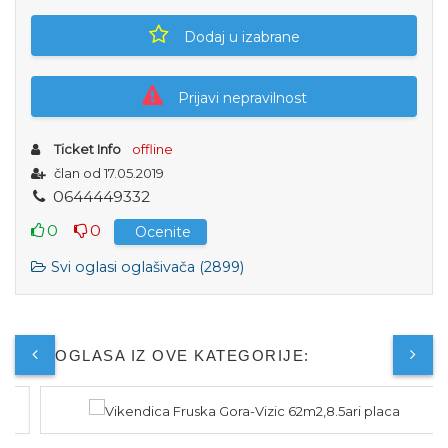
Dodaj u izabrane
Prijavi nepravilnost
Ticket Info
offline
član od 17.05.2019
0
6
4
4
4
4
9
3
3
2
0
0
Ocenite
Svi oglasi oglašivača (2899)
JOŠ OGLASA IZ OVE KATEGORIJE: