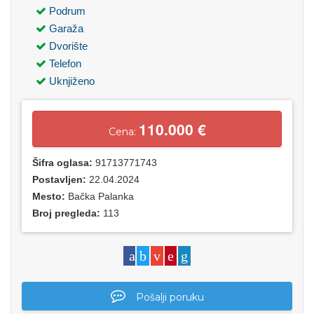
Podrum
Garaža
Dvorište
Telefon
Uknjiženo
110.000 €
Cena:
Šifra oglasa:
91713771743
Postavljen:
22.04.2024
Mesto:
Bačka Palanka
Broj pregleda:
113
Pošalji poruku