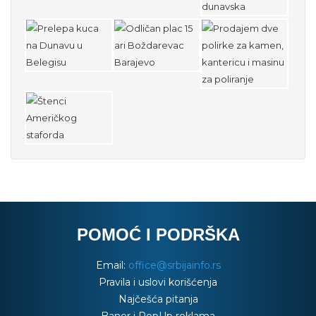
POMOĆ I PODRŠKA
Email:
office@srbijainfo.rs
Pravila i uslovi korišćenja
Najčešća pitanja