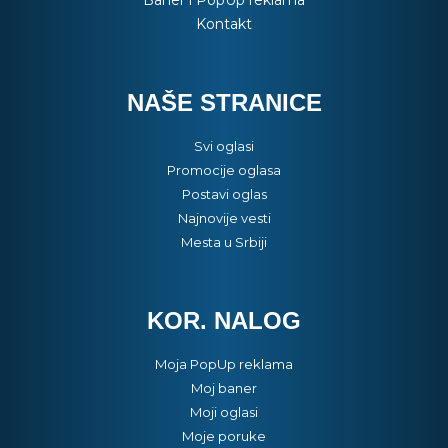
Baner i PopUp reklama
Kontakt
NAŠE STRANICE
Svi oglasi
Promocije oglasa
Postavi oglas
Najnovije vesti
Mesta u Srbiji
KOR. NALOG
Moja PopUp reklama
Moj baner
Moji oglasi
Moje poruke