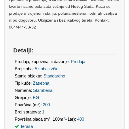
kvartu i samo pola sata vožnje od Novog Sada. Kuća se
prodaje u vidjenom stanju, polunameštena i odmah useljiva
ili po dogovoru. Uknjižena i bez ikakvog tereta. Kontakt:
064/444-93-32
Detalji:
Prodaja, kupovina, izdavanje:
Prodaja
Broj soba:
5 soba i više
Stanje objekta:
Standardno
Tip kuće:
Zasebna
Namena:
Stambena
Grejanje:
EG
Površina (m²):
200
Broj spratova:
1
Površina placa (m², 100m²=1ar):
400
Terasa