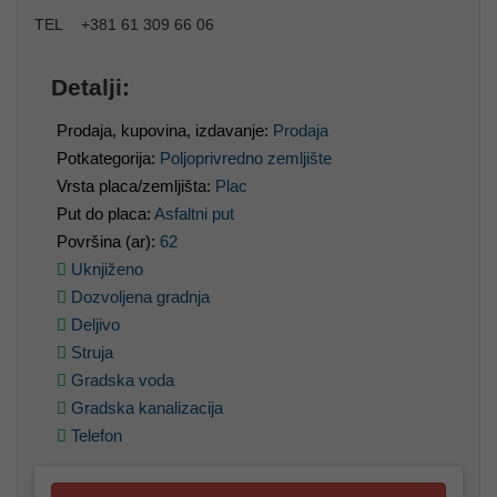
TEL +381 61 309 66 06
Detalji:
Prodaja, kupovina, izdavanje:
Prodaja
Potkategorija:
Poljoprivredno zemljište
Vrsta placa/zemljišta:
Plac
Put do placa:
Asfaltni put
Površina (ar):
62
Uknjiženo
Dozvoljena gradnja
Deljivo
Struja
Gradska voda
Gradska kanalizacija
Telefon