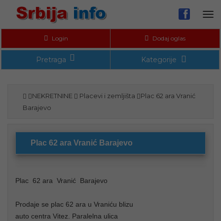
Tog
nav
Login
Dodaj oglas
Pretraga
Kategorije
NEKRETNINE
Placevi i zemljišta
Plac 62 ara Vranić
Barajevo
Plac 62 ara Vranić Barajevo
Plac 62 ara Vranić Barajevo
Prodaje se plac 62 ara u Vraniću blizu
auto centra Vitez. Paralelna ulica