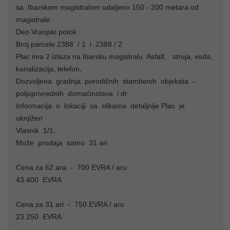
sa Ibarskom magistralom udaljeno 150 - 200 metara od
magistrale.
Deo Vranjski potok
Broj parcele 2388 / 1 i 2388 / 2
Plac ima 2 izlaza na Ibarsku magistralu Asfalt, struja, voda,
kanalizacija, telefon,
Dozvoljena gradnja. porodičnih stambenih objekata -
poljoprivrednih domaćinstava i dr
Informacija o lokaciji sa slikama detaljnije Plac je
uknjižen
Vlasnik 1/1,
Može prodaja samo 31 ari
Cena za 62 ara - 700 EVRA / aru
43.400 EVRA
Cena za 31 ari - 750 EVRA / aru
23.250 EVRA