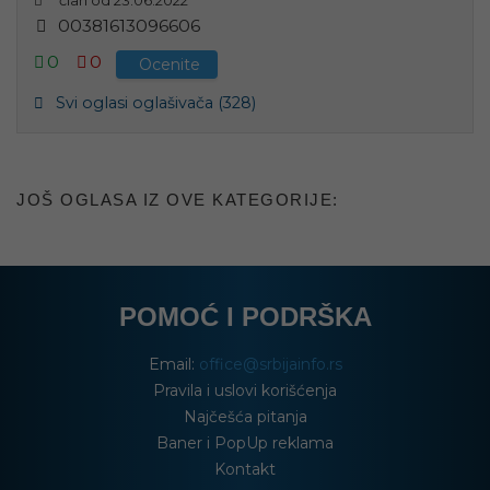
0
0
3
8
1
6
1
3
0
9
6
6
0
6
0
0
Ocenite
Svi oglasi oglašivača (328)
JOŠ OGLASA IZ OVE KATEGORIJE:
POMOĆ I PODRŠKA
Email:
office@srbijainfo.rs
Pravila i uslovi korišćenja
Najčešća pitanja
Baner i PopUp reklama
Kontakt