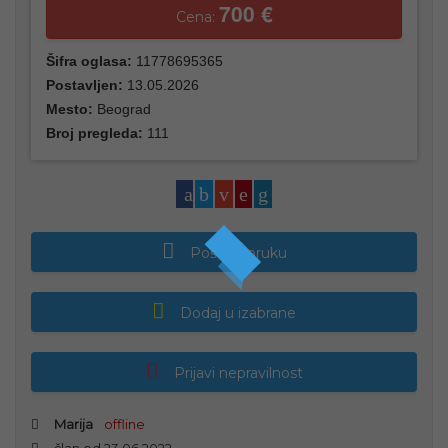
700 €
Cena:
Šifra oglasa:
11778695365
Postavljen:
13.05.2026
Mesto:
Beograd
Broj pregleda:
111
Pošalji poruku
Dodaj u izabrane
Prijavi nepravilnost
Marija
offline
član od 23.06.2022