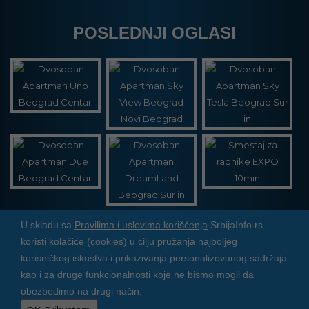
POSLEDNJI OGLASI
U skladu sa
Pravilima i uslovima korišćenja
SrbijaInfo.rs
koristi kolačiće (cookies) u cilju pružanja najboljeg
Srbija Info
©
2026. Sva prava zadržana. Pogledajte i
korisničkog iskustva i prikazivanja personalizovanog sadržaja
pozarevacinfo.rs
kao i za druge funkcionalnosti koje ne bismo mogli da
obezbedimo na drugi način.
Izrada i održavanje sajtova
PCMAX Studio