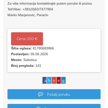
Za više informacija kontaktirajte putem poruke ili poziva
Tel/Viber: +381(0)63/7477904
Marko Marjanović, Paraćin
Cena:
200 €
Šifra oglasa:
81780683866
Postavljen:
05.06.2026
Mesto:
Subotica
Broj pregleda:
141
Pošalji poruku