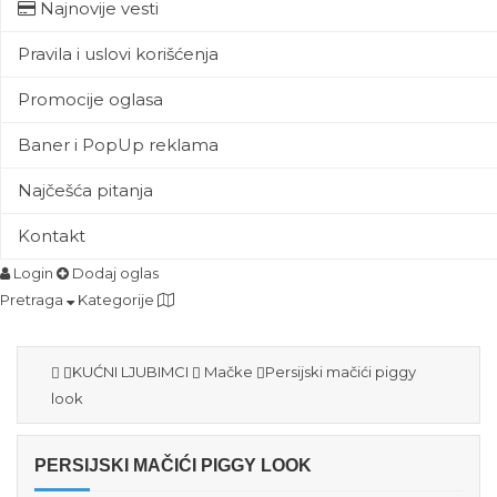
Najnovije vesti
Pravila i uslovi korišćenja
Promocije oglasa
Baner i PopUp reklama
Najčešća pitanja
Kontakt
Login
Dodaj oglas
Pretraga
Kategorije
KUĆNI LJUBIMCI
Mačke
Persijski mačići piggy
look
PERSIJSKI MAČIĆI PIGGY LOOK