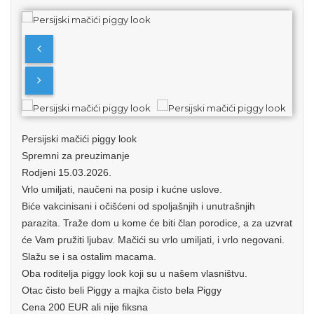
Persijski mačići piggy look
Spremni za preuzimanje
Rodjeni 15.03.2026.
Vrlo umiljati, naučeni na posip i kućne uslove.
Biće vakcinisani i očišćeni od spoljašnjih i unutrašnjih
parazita. Traže dom u kome će biti član porodice, a za uzvrat
će Vam pružiti ljubav. Mačići su vrlo umiljati, i vrlo negovani.
Slažu se i sa ostalim macama.
Oba roditelja piggy look koji su u našem vlasništvu.
Otac čisto beli Piggy a majka čisto bela Piggy
Cena 200 EUR ali nije fiksna