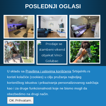
POSLEDNJI OGLASI
U skladu sa
Pravilima i uslovima korišćenja
SrbijaInfo.rs
koristi kolačiće (cookies) u cilju pružanja najboljeg
Srbija Info
©
2026. Sva prava zadržana. Pogledajte i
korisničkog iskustva i prikazivanja personalizovanog sadržaja
pozarevacinfo.rs
kao i za druge funkcionalnosti koje ne bismo mogli da
obezbedimo na drugi način.
Izrada i održavanje sajtova
PCMAX Studio