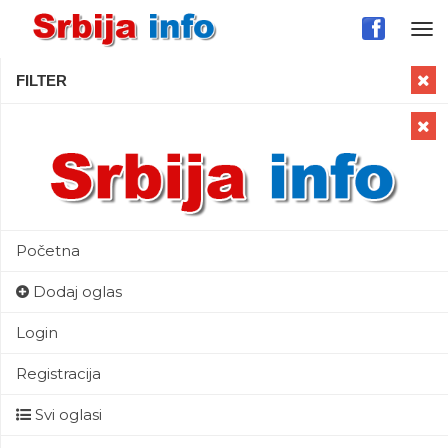
Tog
nav
FILTER
Početna
Dodaj oglas
Login
Registracija
Svi oglasi