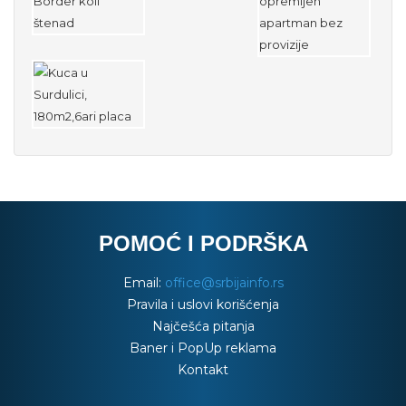
POMOĆ I PODRŠKA
Email:
office@srbijainfo.rs
Pravila i uslovi korišćenja
Najčešća pitanja
Baner i PopUp reklama
Kontakt