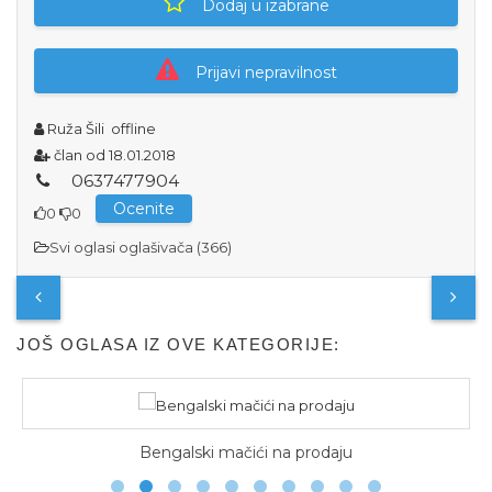
Dodaj u izabrane
Prijavi nepravilnost
Ruža Šili
offline
član od 18.01.2018
0
6
3
7
4
7
7
9
0
4
Ocenite
0
0
Svi oglasi oglašivača (366)
JOŠ OGLASA IZ OVE KATEGORIJE:
Bengalski mačići na prodaju