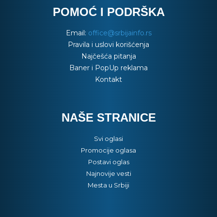
POMOĆ I PODRŠKA
Email:
office@srbijainfo.rs
Pravila i uslovi korišćenja
Najčešća pitanja
Baner i PopUp reklama
Kontakt
NAŠE STRANICE
Svi oglasi
Promocije oglasa
Postavi oglas
Najnovije vesti
Mesta u Srbiji