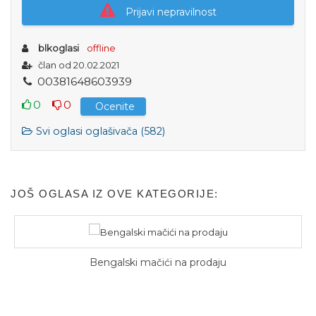
Prijavi nepravilnost
blkoglasi
offline
član od 20.02.2021
0
0
3
8
1
6
4
8
6
0
3
9
3
9
0
0
Ocenite
Svi oglasi oglašivača (582)
JOŠ OGLASA IZ OVE KATEGORIJE:
Bengalski mačići na prodaju