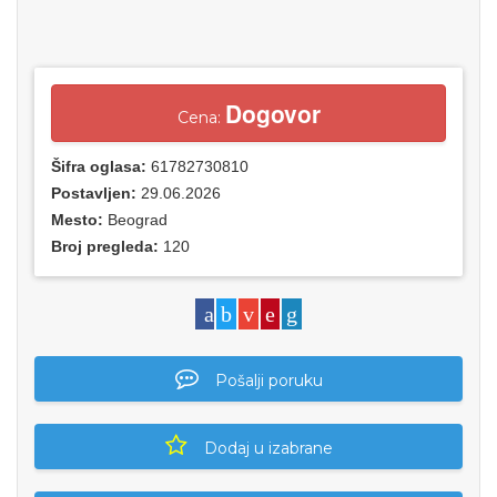
Dogovor
Cena:
Šifra oglasa:
61782730810
Postavljen:
29.06.2026
Mesto:
Beograd
Broj pregleda:
120
Pošalji poruku
Dodaj u izabrane