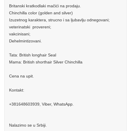
Britanski kratkodlaki mačići na prodaju.
Chinchilla color (golden and silver)
Izuzetnog karaktera, strucno i sa ljubavlju odnegovani;
veterinatski provereni;
vakcinisani;
Dehelmintizovani.
Tata: British longhair Seal
Mama: British shorthair Silver Chinchilla
Cena na upit.
Kontakt:
+381648603939, Viber, WhatsApp.
Nalazimo se u Srbiji.