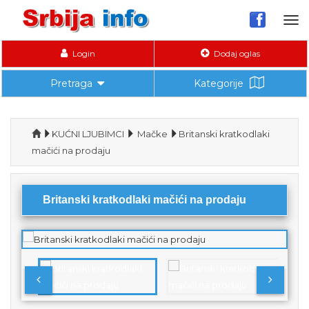
Tog
nav
Login
Dodaj oglas
Pretraga
Kategorije
KUĆNI LJUBIMCI
Mačke
Britanski kratkodlaki
mačići na prodaju
Britanski kratkodlaki mačići na prodaju