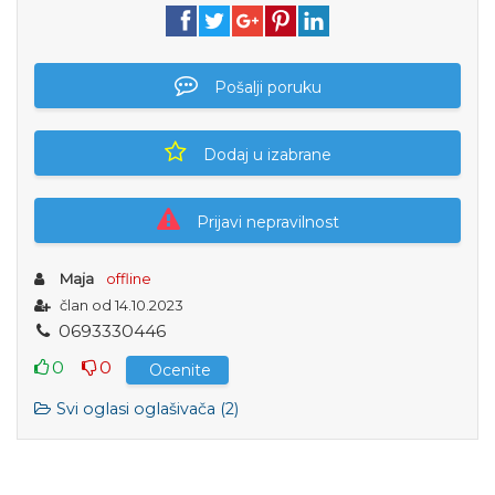
Pošalji poruku
Dodaj u izabrane
Prijavi nepravilnost
Maja
offline
član od 14.10.2023
0
6
9
3
3
3
0
4
4
6
0
0
Ocenite
Svi oglasi oglašivača (2)