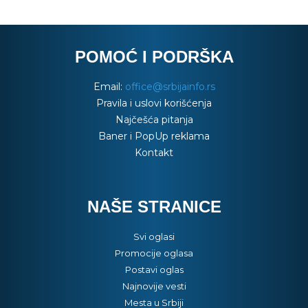
POMOĆ I PODRŠKA
Email:
office@srbijainfo.rs
Pravila i uslovi korišćenja
Najčešća pitanja
Baner i PopUp reklama
Kontakt
NAŠE STRANICE
Svi oglasi
Promocije oglasa
Postavi oglas
Najnovije vesti
Mesta u Srbiji