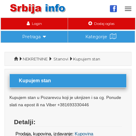
Tog
nav
Login
Dodaj oglas
Pretraga
Kategorije
NEKRETNINE
Stanovi
Kupujem stan
Kupujem stan
Kupujem stan u Pozarevcu koji je uknjizen i sa cg. Ponude
slati na epost ili na Viber +381693330446
Detalji:
Prodaja, kupovina, izdavanje:
Kupovina