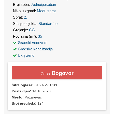
Broj soba:
Jednoiposoban
Nivo u zgradi:
Među sprat
Sprat:
2.
Stanje objekta:
Standardno
Grejanje:
CG
Površina (m²):
35
Gradski vodovod
Gradska kanalizacija
Uknjiženo
Dogovor
Cena:
Šifra oglasa:
81697279739
Postavljen:
14.10.2023
Mesto:
Požarevac
Broj pregleda:
124