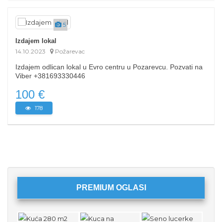
5
Izdajem lokal
14.10.2023
Požarevac
Izdajem odlican lokal u Evro centru u Pozarevcu. Pozvati na
Viber +381693330446
100 €
178
PREMIUM OGLASI