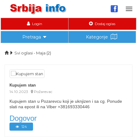
Tog
nav
Login
Dodaj oglas
Pretraga
Kategorije
Svi oglasi - Maja
(2)
Kupujem stan
14.10.2023
Požarevac
Kupujem stan u Pozarevcu koji je uknjizen i sa cg. Ponude
slati na epost ili na Viber +381693330446
Dogovor
124