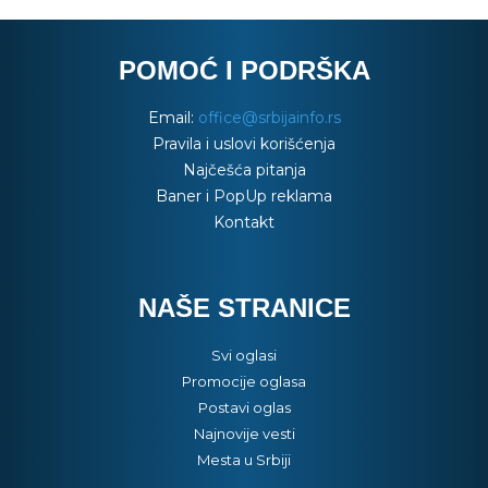
POMOĆ I PODRŠKA
Email:
office@srbijainfo.rs
Pravila i uslovi korišćenja
Najčešća pitanja
Baner i PopUp reklama
Kontakt
NAŠE STRANICE
Svi oglasi
Promocije oglasa
Postavi oglas
Najnovije vesti
Mesta u Srbiji