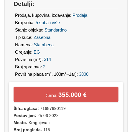
Detalji:
Prodaja, kupovina, izdavanje:
Prodaja
Broj soba:
5 soba i više
Stanje objekta:
Standardno
Tip kuće:
Zasebna
Namena:
Stambena
Grejanje:
EG
Površina (m²):
314
Broj spratova:
2
Površina placa (m², 100m²=1ar):
3800
355.000 €
Cena:
Šifra oglasa:
71687690119
Postavljen:
25.06.2023
Mesto:
Kragujevac
Broj pregleda:
115