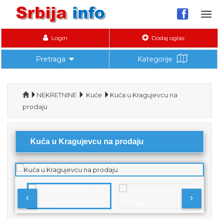
Tog
nav
Login
Dodaj oglas
Pretraga
Kategorije
NEKRETNINE
Kuće
Kuća u Kragujevcu na
prodaju
Kuća u Kragujevcu na prodaju