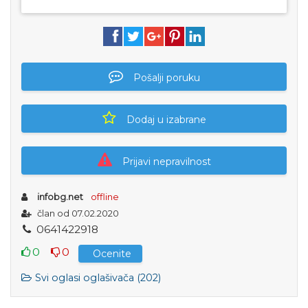
Pošalji poruku
Dodaj u izabrane
Prijavi nepravilnost
infobg.net
offline
član od 07.02.2020
0
6
4
1
4
2
2
9
1
8
0
0
Ocenite
Svi oglasi oglašivača (202)