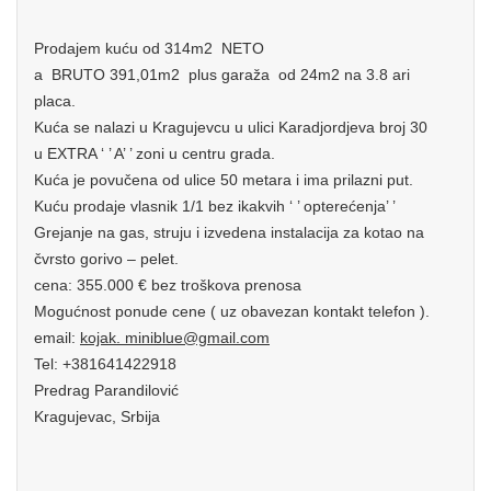
Prodajem kuću od 314m2 NETO
a BRUTO 391,01m2 plus garaža od 24m2 na 3.8 ari
placa.
Kuća se nalazi u Kragujevcu u ulici Karadjordjeva broj 30
u EXTRA ‘ ’ A’ ’ zoni u centru grada.
Kuća je povučena od ulice 50 metara i ima prilazni put.
Kuću prodaje vlasnik 1/1 bez ikakvih ‘ ’ opterećenja’ ’
Grejanje na gas, struju i izvedena instalacija za kotao na
čvrsto gorivo – pelet.
cena: 355.000 € bez troškova prenosa
Mogućnost ponude cene ( uz obavezan kontakt telefon ).
email:
kojak. miniblue@gmail.com
Tel: +381641422918
Predrag Parandilović
Kragujevac, Srbija