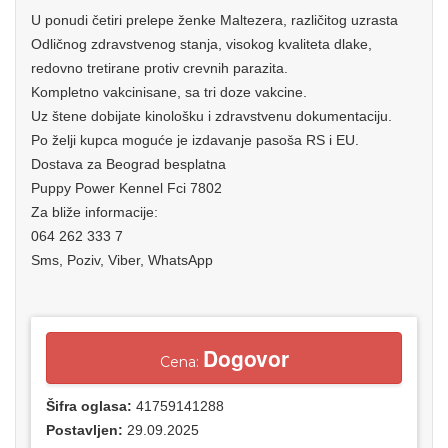
U ponudi četiri prelepe ženke Maltezera, različitog uzrasta
Odličnog zdravstvenog stanja, visokog kvaliteta dlake,
redovno tretirane protiv crevnih parazita.
Kompletno vakcinisane, sa tri doze vakcine.
Uz štene dobijate kinološku i zdravstvenu dokumentaciju.
Po želji kupca moguće je izdavanje pasoša RS i EU.
Dostava za Beograd besplatna
Puppy Power Kennel Fci 7802
Za bliže informacije:
064 262 333 7
Sms, Poziv, Viber, WhatsApp
Dogovor
Cena:
Šifra oglasa:
41759141288
Postavljen:
29.09.2025