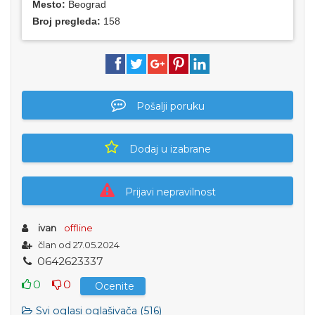
Mesto:
Beograd
Broj pregleda:
158
Pošalji poruku
Dodaj u izabrane
Prijavi nepravilnost
ivan
offline
član od 27.05.2024
0
6
4
2
6
2
3
3
3
7
0
0
Ocenite
Svi oglasi oglašivača (516)