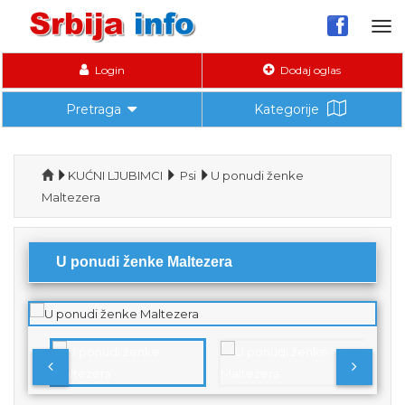
Tog
nav
Login
Dodaj oglas
Pretraga
Kategorije
KUĆNI LJUBIMCI
Psi
U ponudi ženke
Maltezera
U ponudi ženke Maltezera