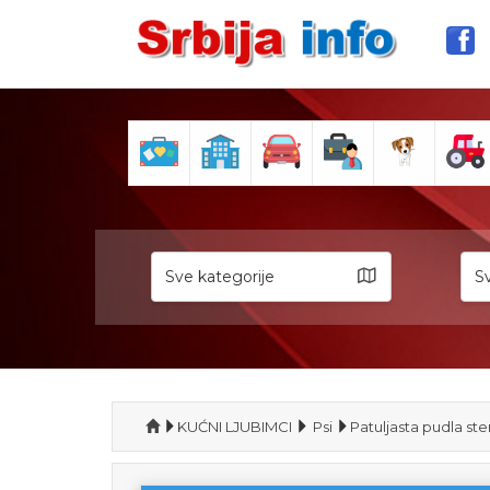
Sve kategorije
Sv
KUĆNI LJUBIMCI
Psi
Patuljasta pudla st