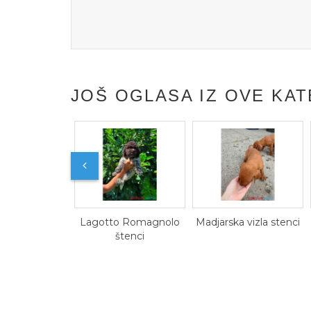
JOŠ OGLASA IZ OVE KAT
daju štenci
Lagotto Romagnolo
Madjarska vizla stenci
ojeda dva
štenci
i jedna ženka