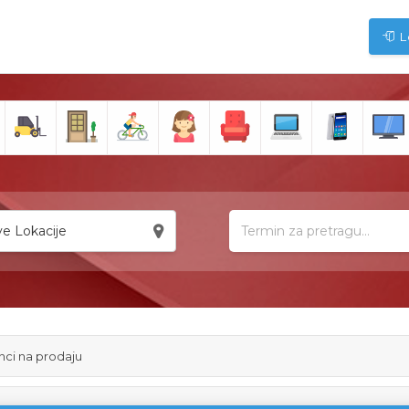
L
e Lokacije
enci na prodaju