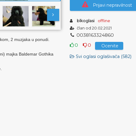
Prijavi nepravilnost
blkoglasi
offline
član od 20.02.2021
0
0
3
8
1
6
3
3
2
4
8
6
0
ikom, 2 muzjaka u ponudi.
0
0
Ocenite
crni) majka Baldemar Gothika
Svi oglasi oglašivača (582)
.