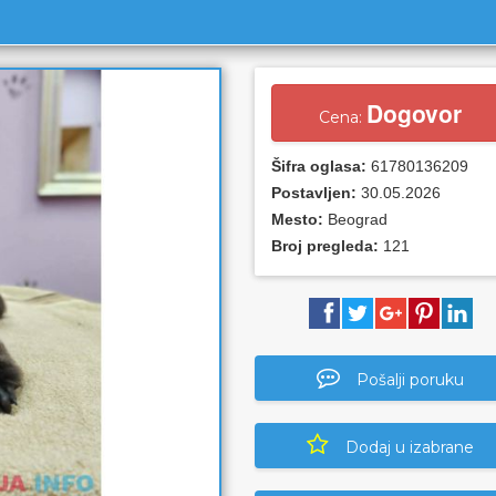
Dogovor
Cena:
Šifra oglasa:
61780136209
Postavljen:
30.05.2026
Mesto:
Beograd
Broj pregleda:
121
Pošalji poruku
Dodaj u izabrane