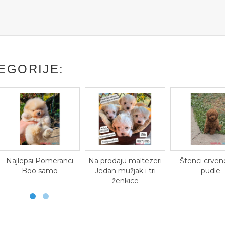
EGORIJE:
Najlepsi Pomeranci
Na prodaju maltezeri
Štenci crven
Boo samo
Jedan mužjak i tri
pudle
ženkice