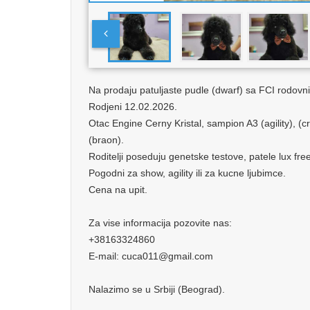
Na prodaju patuljaste pudle (dwarf) sa FCI rodovn
Rodjeni 12.02.2026.
Otac Engine Cerny Kristal, sampion A3 (agility), (
(braon).
Roditelji poseduju genetske testove, patele lux free
Pogodni za show, agility ili za kucne ljubimce.
Cena na upit.
Za vise informacija pozovite nas:
+38163324860
E-mail: cuca011@gmail.com
Nalazimo se u Srbiji (Beograd).