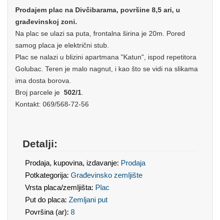
Prodajem plac na Divčibarama, površine 8,5 ari, u
građevinskoj zoni.
Na plac se ulazi sa puta, frontalna širina je 20m. Pored
samog placa je električni stub.
Plac se nalazi u blizini apartmana "Katun", ispod repetitora
Golubac. Teren je malo nagnut, i kao što se vidi na slikama
ima dosta borova.
Broj parcele je
502/1
.
Kontakt: 069/568-72-56
Detalji:
Prodaja, kupovina, izdavanje:
Prodaja
Potkategorija:
Građevinsko zemljište
Vrsta placa/zemljišta:
Plac
Put do placa:
Zemljani put
Površina (ar):
8