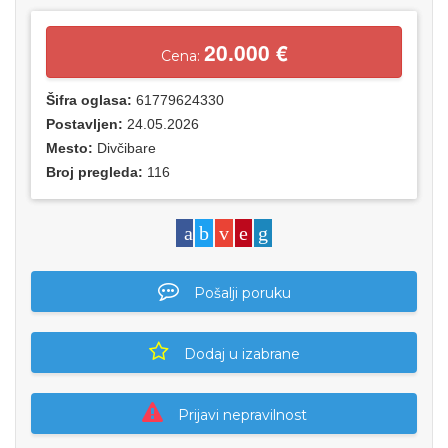
20.000 €
Cena:
Šifra oglasa:
61779624330
Postavljen:
24.05.2026
Mesto:
Divčibare
Broj pregleda:
116
Pošalji poruku
Dodaj u izabrane
Prijavi nepravilnost