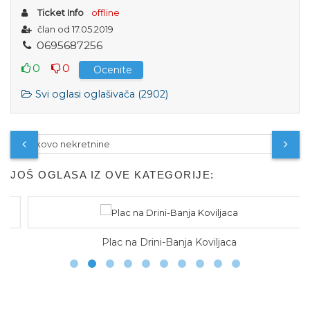
Ticket Info
offline
član od 17.05.2019
0
6
9
5
6
8
7
2
5
6
0
0
Ocenite
Svi oglasi oglašivača (2902)
JOŠ OGLASA IZ OVE KATEGORIJE:
Plac na Drini-Banja Koviljaca