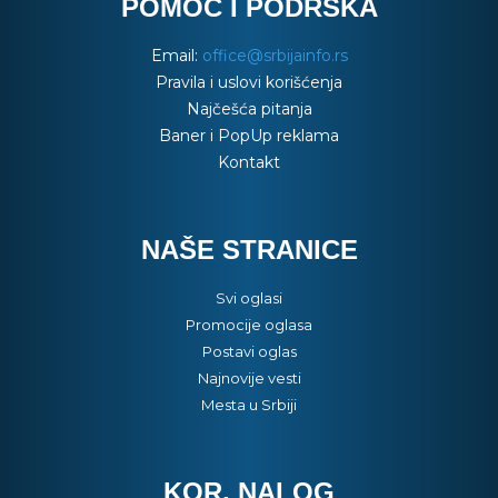
POMOĆ I PODRŠKA
Email:
office@srbijainfo.rs
Pravila i uslovi korišćenja
Najčešća pitanja
Baner i PopUp reklama
Kontakt
NAŠE STRANICE
Svi oglasi
Promocije oglasa
Postavi oglas
Najnovije vesti
Mesta u Srbiji
KOR. NALOG