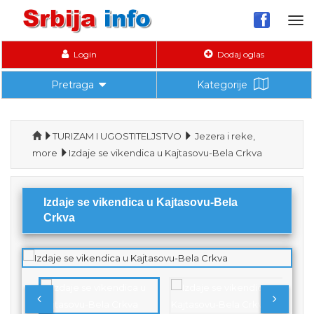
Tog
nav
Login
Dodaj oglas
Pretraga
Kategorije
TURIZAM I UGOSTITELJSTVO
Jezera i reke,
more
Izdaje se vikendica u Kajtasovu-Bela Crkva
Izdaje se vikendica u Kajtasovu-Bela
Crkva