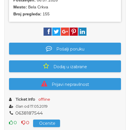
Postavljen:
06.07.2026
Mesto:
Bela Crkva
Broj pregleda:
155
Pošalji poruku
Dodaj u izabrane
Prijavi nepravilnost
Ticket Info
offline
član od 17.05.2019
0
6
3
8
1
8
7
5
4
4
0
0
Ocenite