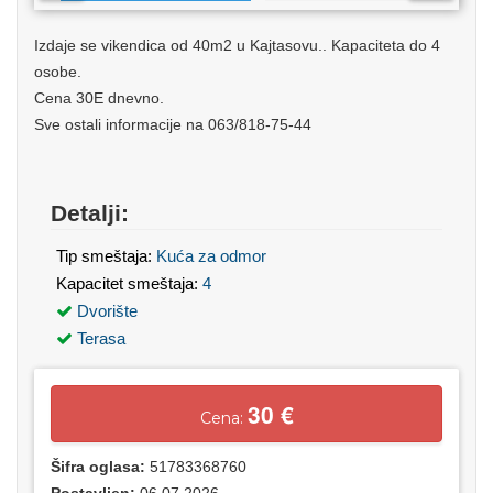
Izdaje se vikendica od 40m2 u Kajtasovu.. Kapaciteta do 4
osobe.
Cena 30E dnevno.
Sve ostali informacije na 063/818-75-44
Detalji:
Tip smeštaja:
Kuća za odmor
Kapacitet smeštaja:
4
Dvorište
Terasa
30 €
Cena:
Šifra oglasa:
51783368760