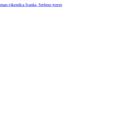
rtman-vikendica Ivanka, Srebrno jezero