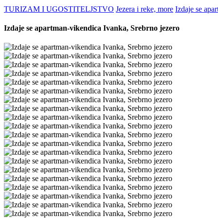
TURIZAM I UGOSTITELJSTVO
Jezera i reke, more
Izdaje se apa
Izdaje se apartman-vikendica Ivanka, Srebrno jezero