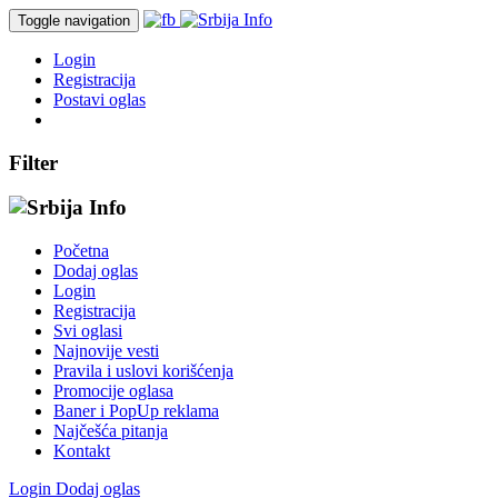
Toggle navigation
Login
Registracija
Postavi oglas
Filter
Početna
Dodaj oglas
Login
Registracija
Svi oglasi
Najnovije vesti
Pravila i uslovi korišćenja
Promocije oglasa
Baner i PopUp reklama
Najčešća pitanja
Kontakt
Login
Dodaj oglas