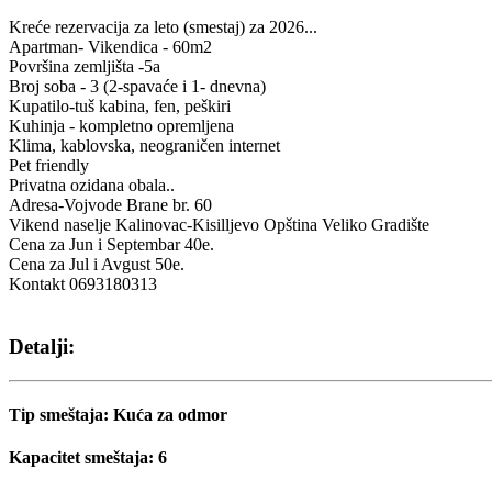
Kreće rezervacija za leto (smestaj) za 2026...
Apartman- Vikendica - 60m2
Površina zemljišta -5a
Broj soba - 3 (2-spavaće i 1- dnevna)
Kupatilo-tuš kabina, fen, peškiri
Kuhinja - kompletno opremljena
Klima, kablovska, neograničen internet
Pet friendly
Privatna ozidana obala..
Adresa-Vojvode Brane br. 60
Vikend naselje Kalinovac-Kisilljevo Opština Veliko Gradište
Cena za Jun i Septembar 40e.
Cena za Jul i Avgust 50e.
Kontakt 0693180313
Detalji:
Tip smeštaja:
Kuća za odmor
Kapacitet smeštaja:
6