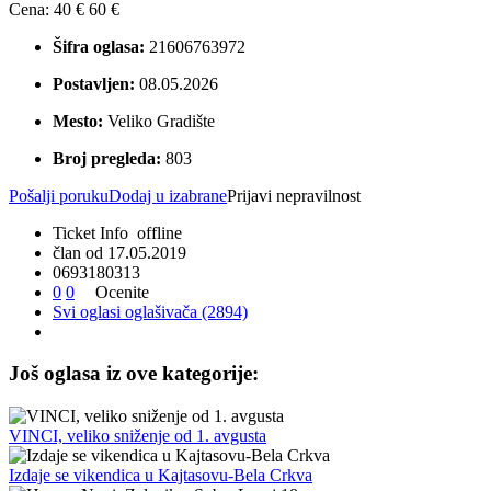
Cena:
40 €
60 €
Šifra oglasa:
21606763972
Postavljen:
08.05.2026
Mesto:
Veliko Gradište
Broj pregleda:
803
Pošalji poruku
Dodaj u izabrane
Prijavi nepravilnost
Ticket Info
offline
član od 17.05.2019
0
6
9
3
1
8
0
3
1
3
0
0
Ocenite
Svi oglasi oglašivača (2894)
Još oglasa iz ove kategorije:
VINCI, veliko sniženje od 1. avgusta
Izdaje se vikendica u Kajtasovu-Bela Crkva