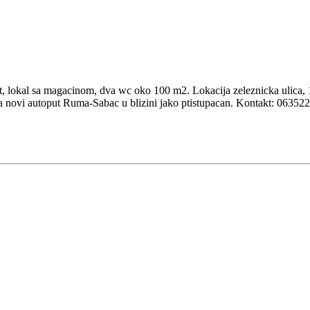
rat, lokal sa magacinom, dva wc oko 100 m2. Lokacija zeleznicka ulica
z na novi autoput Ruma-Sabac u blizini jako ptistupacan. Kontakt: 06352