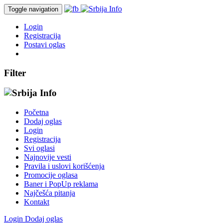
Toggle navigation
Login
Registracija
Postavi oglas
Filter
Početna
Dodaj oglas
Login
Registracija
Svi oglasi
Najnovije vesti
Pravila i uslovi korišćenja
Promocije oglasa
Baner i PopUp reklama
Najčešća pitanja
Kontakt
Login
Dodaj oglas