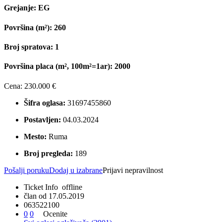
Grejanje:
EG
Površina (m²):
260
Broj spratova:
1
Površina placa (m², 100m²=1ar):
2000
Cena:
230.000 €
Šifra oglasa:
31697455860
Postavljen:
04.03.2024
Mesto:
Ruma
Broj pregleda:
189
Pošalji poruku
Dodaj u izabrane
Prijavi nepravilnost
Ticket Info
offline
član od 17.05.2019
0
6
3
5
2
2
1
0
0
0
0
Ocenite