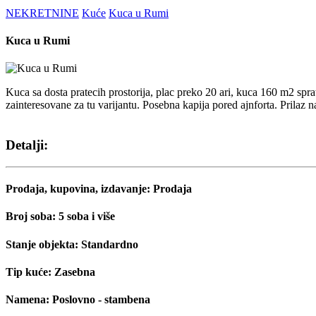
NEKRETNINE
Kuće
Kuca u Rumi
Kuca u Rumi
Kuca sa dosta pratecih prostorija, plac preko 20 ari, kuca 160 m2 sp
zainteresovane za tu varijantu. Posebna kapija pored ajnforta. Prila
Detalji:
Prodaja, kupovina, izdavanje:
Prodaja
Broj soba:
5 soba i više
Stanje objekta:
Standardno
Tip kuće:
Zasebna
Namena:
Poslovno - stambena