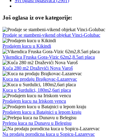
Svi oglasi oglašivača (2901)
Još oglasa iz ove kategorije:
Prodaje se stambeni-vikend objekat Vinci-Golubac
Prodajem kucu u Kikindi
Vikendica Fruska Gora-Vizic 62m2,8.5ari placa
Kuća 280 m2 Draževići Nova Varoš
Kuca na prodaju Brajkovac-Lazarevac
Kuca u Surdulici, 180m2,6ari placa
Prodajem kucu na Iriskom vencu
Prodajem kucu u Batajnici u lepom kraju
Prelepa kuca na Dunavu u Belegisu
Na prodaju porodicna kuca u Sopicu-Lazarevac