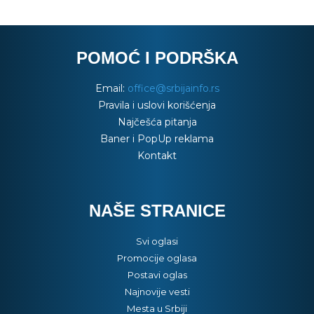
POMOĆ I PODRŠKA
Email:
office@srbijainfo.rs
Pravila i uslovi korišćenja
Najčešća pitanja
Baner i PopUp reklama
Kontakt
NAŠE STRANICE
Svi oglasi
Promocije oglasa
Postavi oglas
Najnovije vesti
Mesta u Srbiji