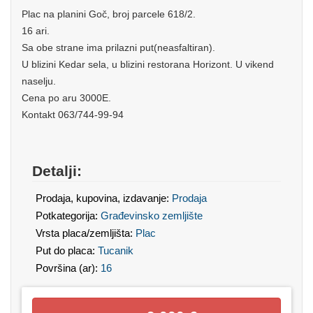
Plac na planini Goč, broj parcele 618/2.
16 ari.
Sa obe strane ima prilazni put(neasfaltiran).
U blizini Kedar sela, u blizini restorana Horizont. U vikend
naselju.
Cena po aru 3000E.
Kontakt 063/744-99-94
Detalji:
Prodaja, kupovina, izdavanje:
Prodaja
Potkategorija:
Građevinsko zemljište
Vrsta placa/zemljišta:
Plac
Put do placa:
Tucanik
Površina (ar):
16