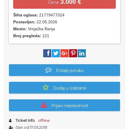
3.000 €
Cena:
Šifra oglasa:
21779477024
Postavljen:
22.05.2026
Mesto:
Vrnjačka Banja
Broj pregleda:
121
Pošalji poruku
Dodaj u izabrane
Prijavi nepravilnost
Ticket Info
offline
član od 17.05.2019