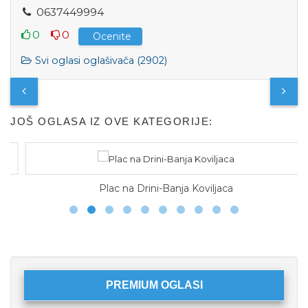
0
6
3
7
4
4
9
9
9
4
0
0
Ocenite
Svi oglasi oglašivača (2902)
JOŠ OGLASA IZ OVE KATEGORIJE:
Plac na Drini-Banja Koviljaca
PREMIUM OGLASI