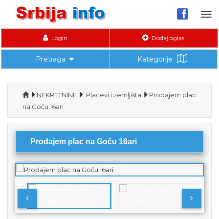
Tog
nav
Login
Dodaj oglas
Pretraga
Kategorije
NEKRETNINE
Placevi i zemljišta
Prodajem plac
na Goču 16ari
Prodajem plac na Goču 16ari