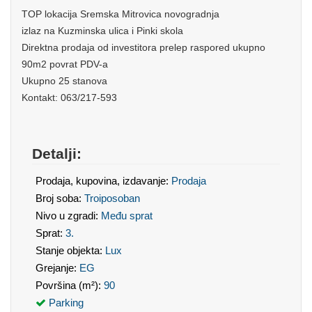
TOP lokacija Sremska Mitrovica novogradnja
izlaz na Kuzminska ulica i Pinki skola
Direktna prodaja od investitora prelep raspored ukupno
90m2 povrat PDV-a
Ukupno 25 stanova
Kontakt: 063/217-593
Detalji:
Prodaja, kupovina, izdavanje:
Prodaja
Broj soba:
Troiposoban
Nivo u zgradi:
Među sprat
Sprat:
3.
Stanje objekta:
Lux
Grejanje:
EG
Površina (m²):
90
Parking