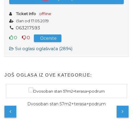
Ticket Info
offline
član od 17.05.2019
0
6
3
2
1
7
5
9
3
0
0
Ocenite
Svi oglasi oglašivača (2894)
JOŠ OGLASA IZ OVE KATEGORIJE:
Dvosoban stan 57m2+terasa+podrum