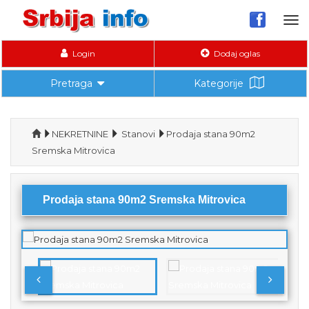
Tog
nav
Login
Dodaj oglas
Pretraga
Kategorije
NEKRETNINE
Stanovi
Prodaja stana 90m2
Sremska Mitrovica
Prodaja stana 90m2 Sremska Mitrovica