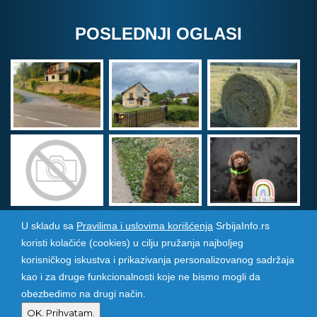
POSLEDNJI OGLASI
U skladu sa
Pravilima i uslovima korišćenja
SrbijaInfo.rs
koristi kolačiće (cookies) u cilju pružanja najboljeg
Srbija Info
©
2026. Sva prava zadržana. Pogledajte i
korisničkog iskustva i prikazivanja personalizovanog sadržaja
pozarevacinfo.rs
kao i za druge funkcionalnosti koje ne bismo mogli da
obezbedimo na drugi način.
Izrada i održavanje sajtova
PCMAX Studio