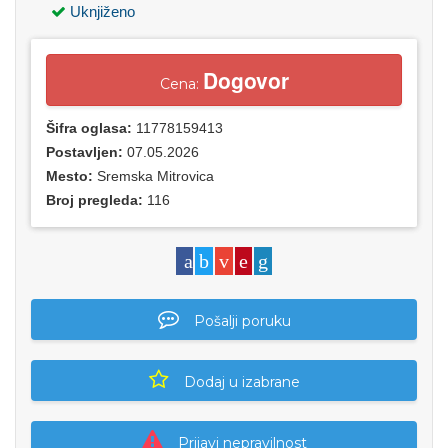
Uknjiženo
Dogovor
Cena:
Šifra oglasa:
11778159413
Postavljen:
07.05.2026
Mesto:
Sremska Mitrovica
Broj pregleda:
116
Pošalji poruku
Dodaj u izabrane
Prijavi nepravilnost