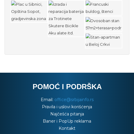
POMOĆ I PODRŠKA
Email:
office@srbijainfo.rs
Pravila i uslovi korišćenja
Najčešća pitanja
Baner i PopUp reklama
Kontakt