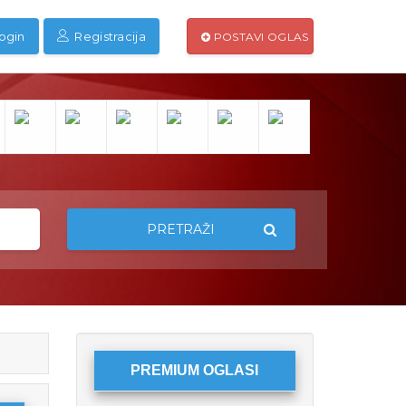
ogin
Registracija
POSTAVI OGLAS
PRETRAŽI
PREMIUM OGLASI