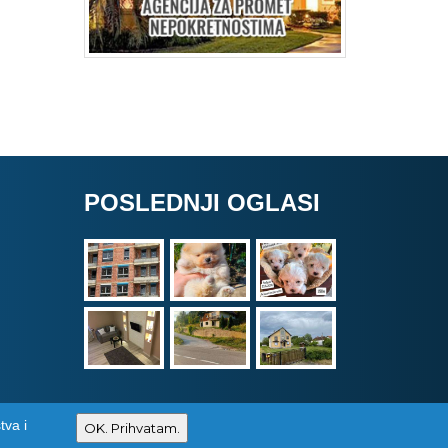
POSLEDNJI OGLASI
tva i
Izrada i održavanje sajtova
PCMAX Studio