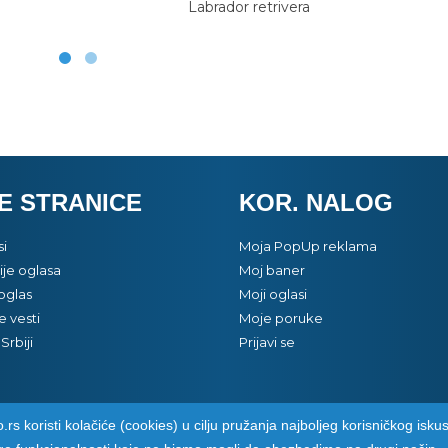
Labrador retrivera
E STRANICE
KOR. NALOG
si
Moja PopUp reklama
je oglasa
Moj baner
oglas
Moji oglasi
e vesti
Moje poruke
Srbiji
Prijavi se
.rs koristi kolačiće (cookies) u cilju pružanja najboljeg korisničkog iskus
pozarevacinfo.rs