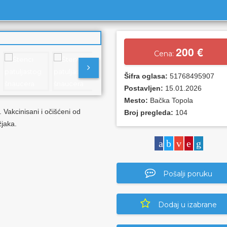
200 €
Cena:
Šifra oglasa:
51768495907
Postavljen:
15.01.2026
Mesto:
Bačka Topola
 Vakcinisani i očišćeni od
Broj pregleda:
104
žjaka.
Pošalji poruku
Dodaj u izabrane