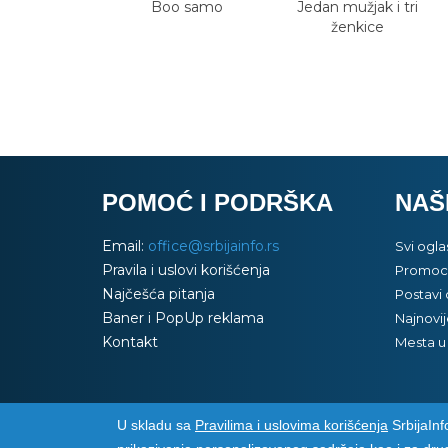
Boo samo
Jedan mužjak i tri
ženkice
POMOĆ I PODRŠKA
NAŠ
Email:
office@srbijainfo.rs
Svi ogla
Pravila i uslovi korišćenja
Promoci
Najčešća pitanja
Postavi 
Baner i PopUp reklama
Najnovij
Kontakt
Mesta u 
U skladu sa
Pravilima i uslovima korišćenja
SrbijaInfo
Srbija Info
©
2026. Sva prava zadržana. Pogledajte i