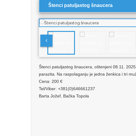
Štenci patuljastog šnaucera
Štenci patuljastog šnaucera, oštenjeni 08.11. 2025.
parazita. Na raspolaganju je jedna ženkica i tri mu
Cena: 200 €
Tel/Viber: +381(0)646661237
Barta Jožef, Bačka Topola