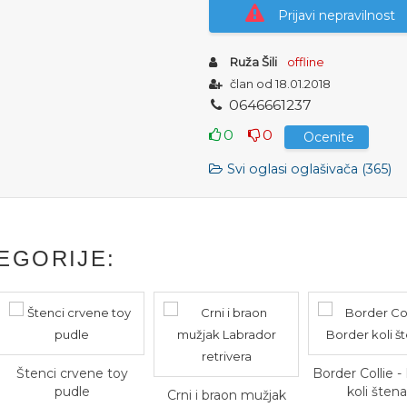
Prijavi nepravilnost
Ruža Šili
offline
član od 18.01.2018
0
6
4
6
6
6
1
2
3
7
0
0
Ocenite
Svi oglasi oglašivača (365)
EGORIJE:
Štenci crvene toy
Border Collie -
pudle
koli šten
Crni i braon mužjak