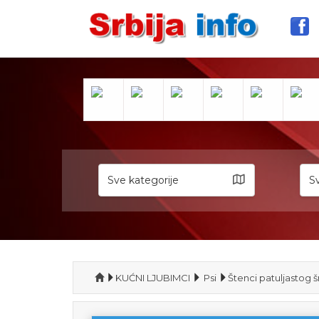
Sve kategorije
Sv
KUĆNI LJUBIMCI
Psi
Štenci patuljastog 