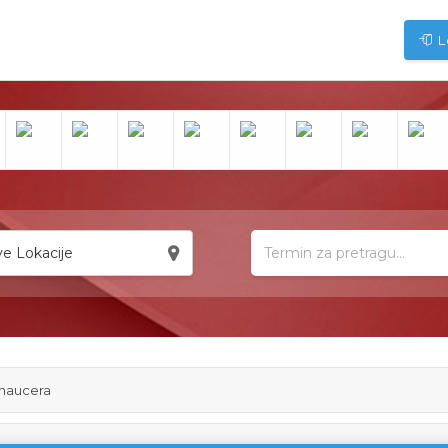
L
e Lokacije
šnaucera