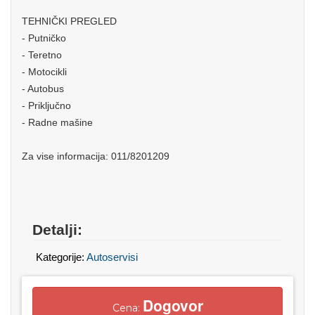
TEHNIČKI PREGLED
- Putničko
- Teretno
- Motocikli
- Autobus
- Priključno
- Radne mašine
Za vise informacija: 011/8201209
Detalji:
Kategorije:
Autoservisi
Dogovor
Cena: