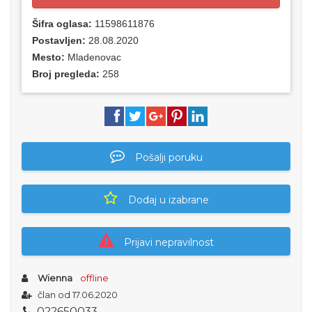
Šifra oglasa:
11598611876
Postavljen:
28.08.2020
Mesto:
Mladenovac
Broj pregleda:
258
Pošalji poruku
Dodaj u izabrane
Prijavi nepravilnost
Wienna
offline
član od 17.06.2020
0
2
2
6
5
0
0
3
3