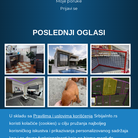
Moje poruke
Prijavi se
POSLEDNJI OGLASI
U skladu sa
Pravilima i uslovima korišćenja
SrbijaInfo.rs
koristi kolačiće (cookies) u cilju pružanja najboljeg
Srbija Info
©
2026. Sva prava zadržana. Pogledajte i
korisničkog iskustva i prikazivanja personalizovanog sadržaja
pozarevacinfo.rs