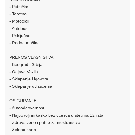
- Putničko
- Teretno
- Motocikli
- Autobus
- Priključno
- Radna mašina
PRENOS VLASNIŠTVA
- Beograd i Srbija
- Odjava Vozila
- Sklapanje Ugovora
- Sklapanje ovlašćenja
OSIGURANJE
- Autoodgovornost
- Najpovoljniji kasko bez učešća u šteti na 12 rata
- Zdravstveno i putno za inostranstvo
- Zelena karta