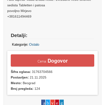
sedista Tabletten i patosa
povoljno Mirjevo
+381611494469
Detalji:
Kategorije:
Ostalo
Dogovor
Cena:
Šifra oglasa:
31763704566
Postavljen:
21.11.2025
Mesto:
Beograd
Broj pregleda:
124