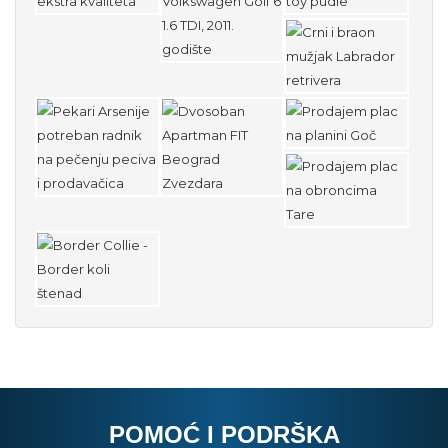
POMOĆ I PODRŠKA