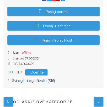
Pošalji poruku
Dodaj u izabrane
Prijavi nepravilnost
ivan
offline
član od 27.05.2024
0
6
1
1
4
9
4
4
6
9
0
0
Ocenite
Svi oglasi oglašivača (516)
JOŠ OGLASA IZ OVE KATEGORIJE: