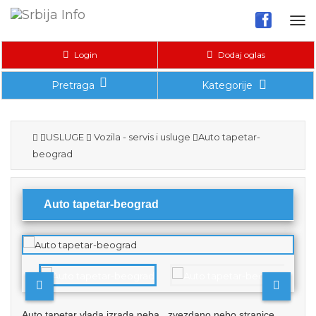
Tog
nav
Login
Dodaj oglas
Pretraga
Kategorije
USLUGE
Vozila - servis i usluge
Auto tapetar-
beograd
Auto tapetar-beograd
Auto tapetar vlada izrada neba.. zvezdano nebo stranice