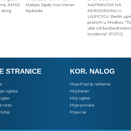
ena, AMSS
Matijas Jajsle novi trener
NAPRAVOM NA
 zbog
Njukasla
AERODROMU U
LAJPCIGU: Berlin upi
prstom u Moskvu: "To
više od bezbednosno
incidenta" (FOTO)
E STRANICE
KOR. NALOG
si
Moja PopUp reklama
je oglasa
Moj baner
oglas
Moji oglasi
e vesti
Moje poruke
Srbiji
Prijavi se