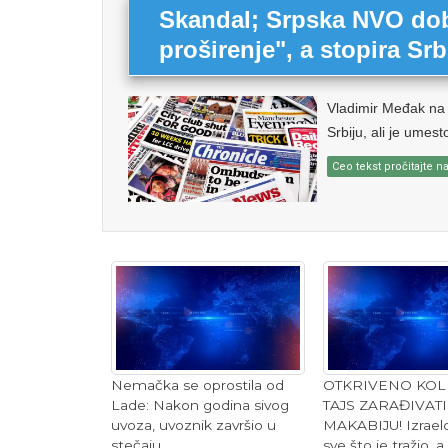
Skandal; Srpska NVO dobi
proširenje", a stopira Srb
Vladimir Međak na
Srbiju, ali je umest
Ceo tekst pročitajte na
Nemačka se oprostila od
OTKRIVENO KOL
Lade: Nakon godina sivog
TAJS ZARAĐIVATI
uvoza, uvoznik završio u
MAKABIJU! Izraelc
stečaju
sve što je tražio, a