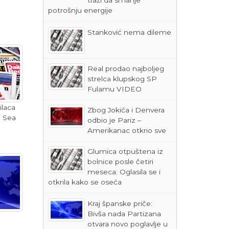
potrošnju energije
Stanković nema dileme
Real prodao najboljeg
strelca klupskog SP
Fulamu VIDEO
ilaca
Zbog Jokića i Denvera
i Sea
odbio je Pariz –
Amerikanac otkrio sve
Glumica otpuštena iz
bolnice posle četiri
meseca: Oglasila se i
otkrila kako se oseća
Kraj španske priče:
Bivša nada Partizana
otvara novo poglavlje u