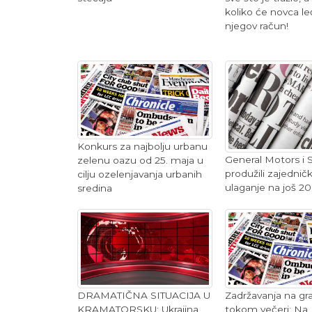
koliko će novca le
njegov račun!
Konkurs za najbolju urbanu
General Motors i 
zelenu oazu od 25. maja u
produžili zajednič
cilju ozelenjavanja urbanih
ulaganje na još 2
sredina
Zadržavanja na g
DRAMATIČNA SITUACIJA U
tokom večeri: Na
KRAMATORSKU: Ukrajina