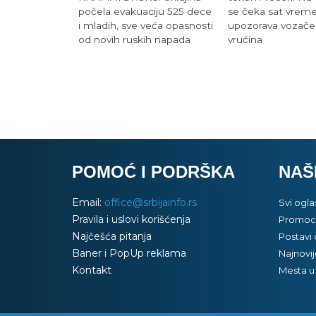
se čeka sat vrem
počela evakuaciju 525 dece
upozorava vozače
i mladih, sve veća opasnosti
vrućina
od novih ruskih napada
POMOĆ I PODRŠKA
NAŠ
Email:
office@srbijainfo.rs
Svi ogla
Pravila i uslovi korišćenja
Promoci
Najčešća pitanja
Postavi 
Baner i PopUp reklama
Najnovij
Kontakt
Mesta u 