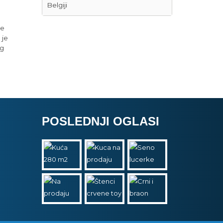
Belgiji
re
 je
g
POSLEDNJI OGLASI