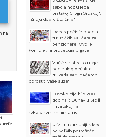
Knežević: "Crna Gora
zabola nož u leđa
bratskoj Srbiji i Srpskoj";
"Znaju dobro šta čine"
Danas počinje podela
m na
turističkih vaučera za
penzionere: Ovo je
kompletna procedura prijave
Vučić se obratio majci
poginulog dečaka:
"Nikada sebi nećemo
oprostiti vaše suze"
´Ovako nije bilo 200
godina´: Dunav u Srbiji i
Hrvatskoj na
rekordnom minimumu
i
urzije,
Kriza u Rumuniji: Vlada
od velikih potrošača
traži da smanje