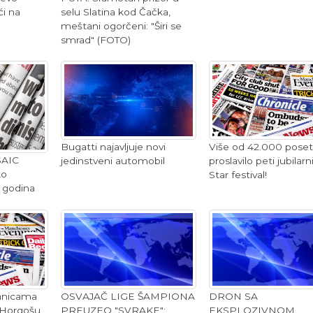
ći na
selu Slatina kod Čačka,
meštani ogorčeni: "Širi se
smrad" (FOTO)
Više od 42.000 poset
Bugatti najavljuje novi
SAIC
proslavilo peti jubilarn
jedinstveni automobil
ko
Star festival!
0 godina
ranicama
OSVAJAČ LIGE ŠAMPIONA
DRON SA
 Horgošu
PREUZEO "SVRAKE":
EKSPLOZIVNOM