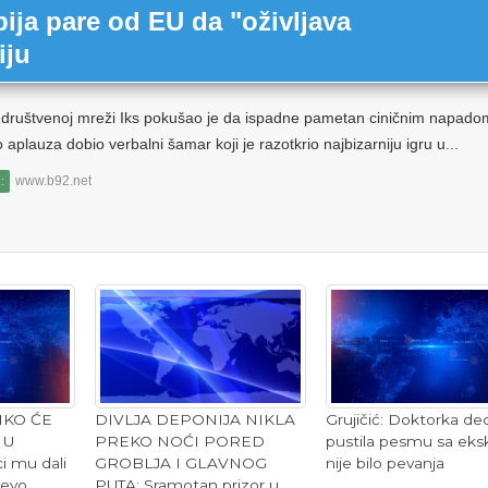
ja pare od EU da "oživljava
iju
 društvenoj mreži Iks pokušao je da ispadne pametan ciničnim napado
o aplauza dobio verbalni šamar koji je razotkrio najbizarniju igru u...
www.b92.net
:
IKO ĆE
Grujičić: Doktorka dec
DIVLJA DEPONIJA NIKLA
 U
pustila pesmu sa eksk
PREKO NOĆI PORED
i mu dali
nije bilo pevanja
GROBLJA I GLAVNOG
 evo
PUTA: Sramotan prizor u