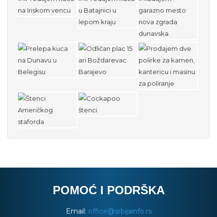
POMOĆ I PODRŠKA
Email:
office@srbijainfo.rs