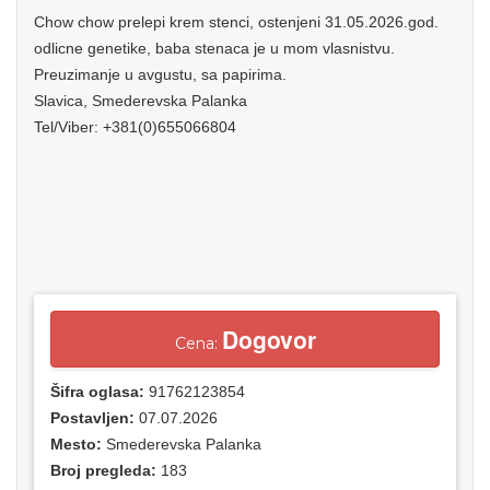
Chow chow prelepi krem stenci, ostenjeni 31.05.2026.god.
odlicne genetike, baba stenaca je u mom vlasnistvu.
Preuzimanje u avgustu, sa papirima.
Slavica, Smederevska Palanka
Tel/Viber: +381(0)655066804
Dogovor
Cena:
Šifra oglasa:
91762123854
Postavljen:
07.07.2026
Mesto:
Smederevska Palanka
Broj pregleda:
183