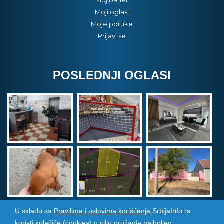
Moj baner
Moji oglasi
Moje poruke
Prijavi se
POSLEDNJI OGLASI
U skladu sa
Pravilima i uslovima korišćenja
SrbijaInfo.rs
koristi kolačiće (cookies) u cilju pružanja najboljeg