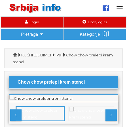
Tog
nav
Login
Dodaj oglas
Pretraga
Kategorije
KUĆNI LJUBIMCI
Psi
Chow chow prelepi krem
stenci
Chow chow prelepi krem stenci