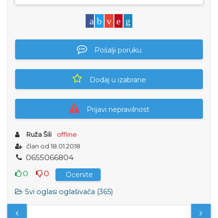
Pošalji poruku
Dodaj u izabrane
Prijavi nepravilnost
Ruža Šili
offline
član od 18.01.2018
0
6
5
5
0
6
6
8
0
4
0
0
Ocenite
Svi oglasi oglašivača (365)