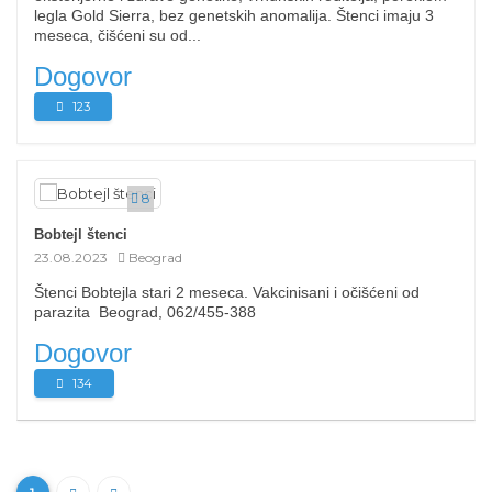
legla Gold Sierra, bez genetskih anomalija. Štenci imaju 3
meseca, čišćeni su od...
Dogovor
123
8
Bobtejl štenci
23.08.2023
Beograd
Štenci Bobtejla stari 2 meseca. Vakcinisani i očišćeni od
parazita Beograd, 062/455-388
Dogovor
134