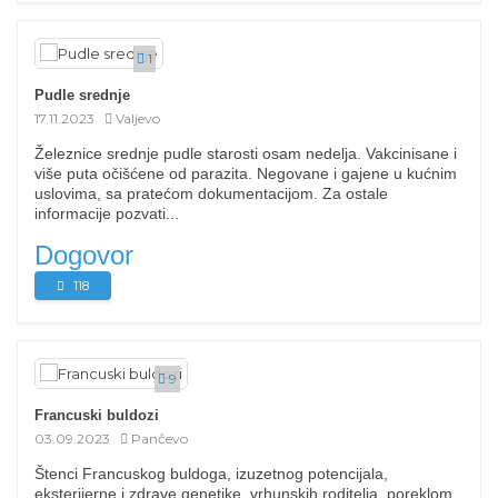
1
Pudle srednje
17.11.2023
Valjevo
Železnice srednje pudle starosti osam nedelja. Vakcinisane i
više puta očišćene od parazita. Negovane i gajene u kućnim
uslovima, sa pratećom dokumentacijom. Za ostale
informacije pozvati...
Dogovor
118
9
Francuski buldozi
03.09.2023
Pančevo
Štenci Francuskog buldoga, izuzetnog potencijala,
eksterijerne i zdrave genetike, vrhunskih roditelja, poreklom