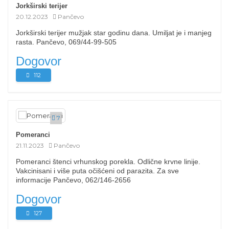
Jorkširski terijer
20.12.2023
Pančevo
Jorkširski terijer mužjak star godinu dana. Umiljat je i manjeg
rasta. Pančevo, 069/44-99-505
Dogovor
112
7
Pomeranci
21.11.2023
Pančevo
Pomeranci štenci vrhunskog porekla. Odlične krvne linije.
Vakcinisani i više puta očišćeni od parazita. Za sve
informacije Pančevo, 062/146-2656
Dogovor
127