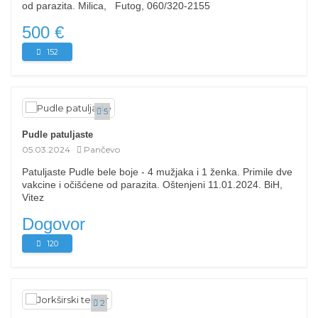
od parazita. Milica, Futog, 060/320-2155
500 €
152
5
Pudle patuljaste
05.03.2024
Pančevo
Patuljaste Pudle bele boje - 4 mužjaka i 1 ženka. Primile dve
vakcine i očišćene od parazita. Oštenjeni 11.01.2024. BiH,
Vitez
Dogovor
120
2