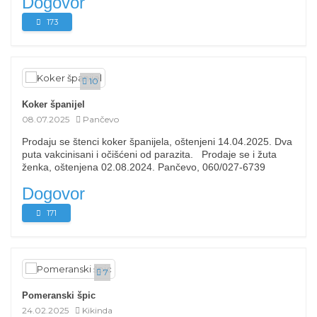
Dogovor
173
10
Koker španijel
08.07.2025
Pančevo
Prodaju se štenci koker španijela, oštenjeni 14.04.2025. Dva
puta vakcinisani i očišćeni od parazita. Prodaje se i žuta
ženka, oštenjena 02.08.2024. Pančevo, 060/027-6739
Dogovor
171
7
Pomeranski špic
24.02.2025
Kikinda