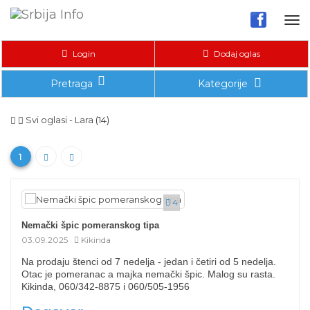
Tog
nav
Login
Dodaj oglas
Pretraga
Kategorije
Svi oglasi - Lara
(14)
1
4
Nemački špic pomeranskog tipa
03.09.2025
Kikinda
Na prodaju štenci od 7 nedelja - jedan i četiri od 5 nedelja.
Otac je pomeranac a majka nemački špic. Malog su rasta.
Kikinda, 060/342-8875 i 060/505-1956