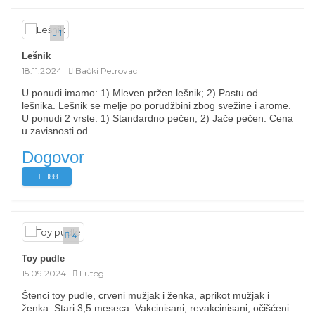
1
Lešnik
18.11.2024
Bački Petrovac
U ponudi imamo: 1) Mleven pržen lešnik; 2) Pastu od
lešnika. Lešnik se melje po porudžbini zbog svežine i arome.
U ponudi 2 vrste: 1) Standardno pečen; 2) Jače pečen. Cena
u zavisnosti od...
Dogovor
188
4
Toy pudle
15.09.2024
Futog
Štenci toy pudle, crveni mužjak i ženka, aprikot mužjak i
ženka. Stari 3,5 meseca. Vakcinisani, revakcinisani, očišćeni