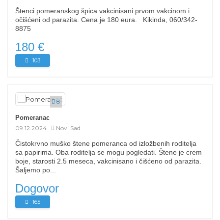
Štenci pomeranskog špica vakcinisani prvom vakcinom i
očišćeni od parazita. Cena je 180 eura. Kikinda, 060/342-
8875
180 €
103
8
Pomeranac
09.12.2024
Novi Sad
Čistokrvno muško štene pomeranca od izložbenih roditelja
sa papirima. Oba roditelja se mogu pogledati. Štene je crem
boje, starosti 2.5 meseca, vakcinisano i čišćeno od parazita.
Šaljemo po...
Dogovor
165