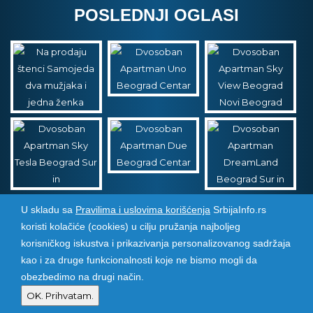
POSLEDNJI OGLASI
U skladu sa
Pravilima i uslovima korišćenja
SrbijaInfo.rs
koristi kolačiće (cookies) u cilju pružanja najboljeg
Srbija Info
©
2026. Sva prava zadržana. Pogledajte i
korisničkog iskustva i prikazivanja personalizovanog sadržaja
pozarevacinfo.rs
kao i za druge funkcionalnosti koje ne bismo mogli da
obezbedimo na drugi način.
Izrada i održavanje sajtova
PCMAX Studio