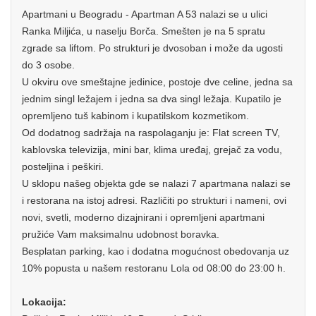
Apartmani u Beogradu - Apartman A 53 nalazi se u ulici
Ranka Miljića, u naselju Borča. Smešten je na 5 spratu
zgrade sa liftom. Po strukturi je dvosoban i može da ugosti
do 3 osobe.
U okviru ove smeštajne jedinice, postoje dve celine, jedna sa
jednim singl ležajem i jedna sa dva singl ležaja. Kupatilo je
opremljeno tuš kabinom i kupatilskom kozmetikom.
Od dodatnog sadržaja na raspolaganju je: Flat screen TV,
kablovska televizija, mini bar, klima uređaj, grejač za vodu,
posteljina i peškiri.
U sklopu našeg objekta gde se nalazi 7 apartmana nalazi se
i restorana na istoj adresi. Različiti po strukturi i nameni, ovi
novi, svetli, moderno dizajnirani i opremljeni apartmani
pružiće Vam maksimalnu udobnost boravka.
Besplatan parking, kao i dodatna mogućnost obedovanja uz
10% popusta u našem restoranu Lola od 08:00 do 23:00 h.
Lokacija: