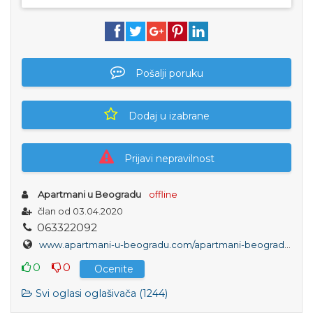
Pošalji poruku
Dodaj u izabrane
Prijavi nepravilnost
Apartmani u Beogradu
offline
član od 03.04.2020
0
6
3
3
2
2
0
9
2
www.apartmani-u-beogradu.com/apartmani-beograd/dvosoban-apartman-a-53-beograd-palilula
0
0
Ocenite
Svi oglasi oglašivača (1244)