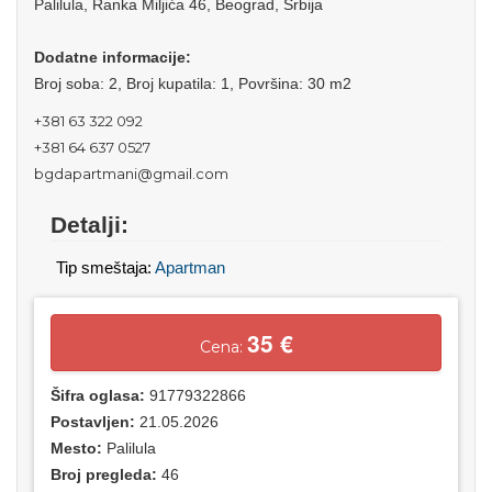
Palilula, Ranka Miljića 46, Beograd, Srbija
Dodatne informacije:
Broj soba: 2, Broj kupatila: 1, Površina: 30 m2
+381 63 322 092
+381 64 637 0527
bgdapartmani@gmail.com
Detalji:
Tip smeštaja:
Apartman
35 €
Cena:
Šifra oglasa:
91779322866
Postavljen:
21.05.2026
Mesto:
Palilula
Broj pregleda:
46