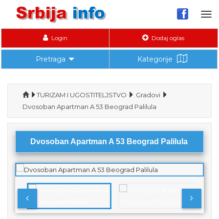
Tog
nav
Login
Dodaj oglas
Pretraga
Kategorije
TURIZAM I UGOSTITELJSTVO
Gradovi
Dvosoban Apartman A 53 Beograd Palilula
Dvosoban Apartman A 53 Beograd Palilula