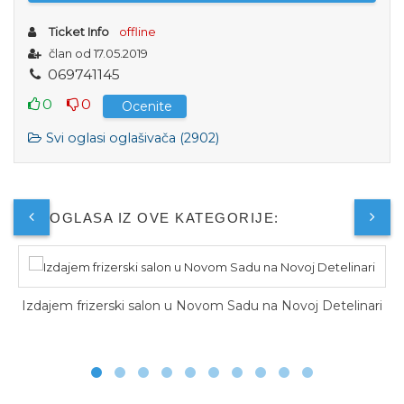
Ticket Info
offline
član od 17.05.2019
0
6
9
7
4
1
1
4
5
0
0
Ocenite
Svi oglasi oglašivača (2902)
JOŠ OGLASA IZ OVE KATEGORIJE:
 salon u Novom Sadu na Novoj Detelinari
Izdaje