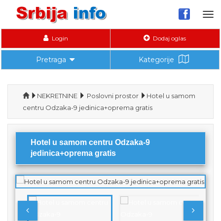
Tog
nav
Login
Dodaj oglas
Pretraga
Kategorije
NEKRETNINE
Poslovni prostor
Hotel u samom
centru Odzaka-9 jedinica+oprema gratis
Hotel u samom centru Odzaka-9
jedinica+oprema gratis