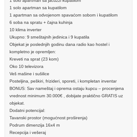
1 solo apartman sa jacuzzi kupatilom
1 solo apartman sa kupatilom
1 apartman sa odvojenom spavaćom sobom i kupatilom
6 soba na spratu + čajna kuhinja
10 klima inverter
Ukupno: 9 smeštajnih jedinica i 9 kupatila
Objekat je poslednjih godinu dana radio kao hostel i
kompletno je opremljen:
Kreveti na sprat (23 kom)
Oko 10 televizora
Veš mašine i sušilice
Posteljina, peškiri, frizideri, sporeti, i kompletan inventar
BONUS: Sav nameštaj i oprema ostaju kupcu – procenjena
vrednost minimum 30.000€ , dobijate praktično GRATIS uz
objekat.
Dodatni potencijal:
Tavanski prostor (mogućnost proširenja)
Podrum dimenzija 16x4 m
Recepcija i vešeraj