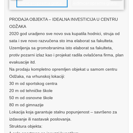
PRODAJA OBJEKTA – IDEALNA INVESTICIJA U CENTRU
ODŽAKA
2020 god uradjeno sve novo sva kupatila hodnici, struja od
sata i sve novo razvučena sto ima elaborat sa fakulteta.
Uzemljenja sa gromobranima isto elaborat sa fakulteta,
protiv pozarni izlaz kao i projekat radila ovlašćena firma, plan
evakuacije itd.
Na prodaju kompletno opremljen objekat u samom centru
Odžaka, na vrhunskoj lokaciji:
30 m od sportskog centra
20 m od tehničke škole
50 m od osnovne škole
80 m od gimnazije
Lokacija koja garantuje stalnu popunjenost – savršeno za
izdavanje ili nastavak poslovanja.
Struktura objekta: