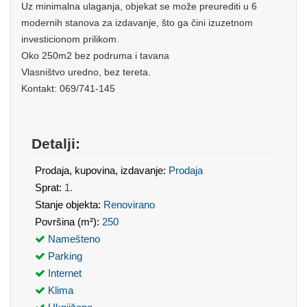
Uz minimalna ulaganja, objekat se može preurediti u 6
modernih stanova za izdavanje, što ga čini izuzetnom
investicionom prilikom.
Oko 250m2 bez podruma i tavana
Vlasništvo uredno, bez tereta.
Kontakt: 069/741-145
Detalji:
Prodaja, kupovina, izdavanje:
Prodaja
Sprat:
1.
Stanje objekta:
Renovirano
Površina (m²):
250
Namešteno
Parking
Internet
Klima