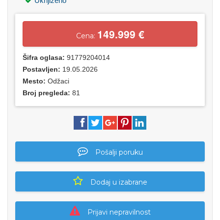
Uknjiženo
149.999 €
Cena:
Šifra oglasa:
91779204014
Postavljen:
19.05.2026
Mesto:
Odžaci
Broj pregleda:
81
Pošalji poruku
Dodaj u izabrane
Prijavi nepravilnost