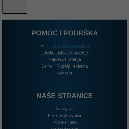
POMOĆ I PODRŠKA
Email:
office@srbijainfo.rs
Pravila i uslovi korišćenja
Najčešća pitanja
Baner i PopUp reklama
Kontakt
NAŠE STRANICE
Svi oglasi
Promocije oglasa
Postavi oglas
Najnovije vesti