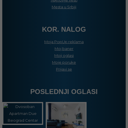
Mesta u Srbiji
KOR. NALOG
Moja PopUp reklama
Moj baner
Moji oglasi
Moje poruke
Prijavi se
POSLEDNJI OGLASI