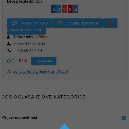
Broj pregleda:
107
Pošalji poruku
Dodaj u izabrane
Prijavi nepravilnost
Ticket Info
offline
član od 17.05.2019
0
6
3
5
2
4
4
3
9
0
0
Ocenite
Svi oglasi oglašivača (2902)
JOŠ OGLASA IZ OVE KATEGORIJE:
Prijavi nepravilnost