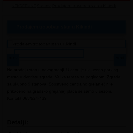
NEKRETNINE
Stanovi
Prodajem trosoban stan u Kikindi
Prodajem trosoban stan u Kikindi
prev
next
Na prodaju stan u novogradnji. U cenu je ukljuceno parking
mesto u dvoristu zgrade. Velika terasa sa pogledom. Zgrada
sa ukupno 9 stanova. Sopstveno centralno grejanje( nije
prikaceno na gradsko grejanje) placa se samo u sezoni.
Kontakt 063/524-439
Detalji: