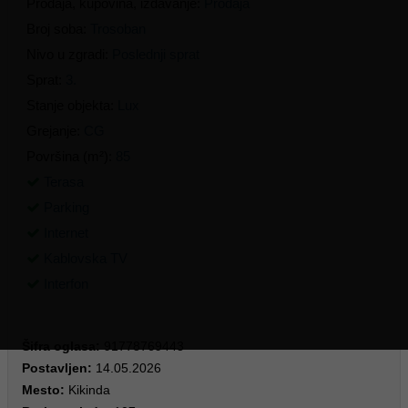
Prodaja, kupovina, izdavanje:
Prodaja
Broj soba:
Trosoban
Nivo u zgradi:
Poslednji sprat
Sprat:
3.
Stanje objekta:
Lux
Grejanje:
CG
Površina (m²):
85
Terasa
Parking
Internet
Kablovska TV
Interfon
110.000 €
Cena:
Šifra oglasa:
91778769443
Postavljen:
14.05.2026
Mesto:
Kikinda