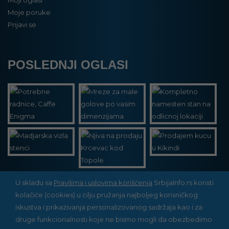
Moje poruke
Prijavi se
POSLEDNJI OGLASI
U skladu sa
Pravilima i uslovima korišćenja
SrbijaInfo.rs koristi
kolačiće (cookies) u cilju pružanja najboljeg korisničkog
Srbija Info
©
2026. Sva prava zadržana. Pogledajte i
iskustva i prikazivanja personalizovanog sadržaja kao i za
pozarevacinfo.rs
druge funkcionalnosti koje ne bismo mogli da obezbedimo