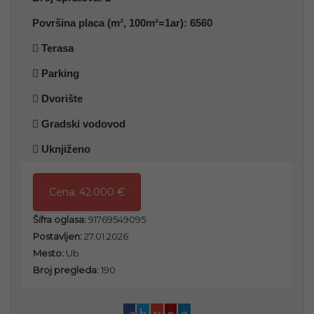
Površina placa (m², 100m²=1ar):
6560
Terasa
Parking
Dvorište
Gradski vodovod
Uknjiženo
Cena:
42.000 €
Šifra oglasa:
91769549095
Postavljen:
27.01.2026
Mesto:
Ub
Broj pregleda:
190