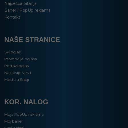
Najčešća pitanja
Baner i PopUp reklama
Kontakt
NAŠE STRANICE
Svi oglasi
Promocije oglasa
Postavi oglas
Najnovije vesti
Mesta u Srbiji
KOR. NALOG
Moja PopUp reklama
Moj baner
Moji oglasi