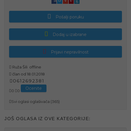
Pošalji poruku
Dodaj u izabrane
Prijavi nepravilnost
Ruža Šili
offline
član od 18.01.2018
0
6
1
2
6
9
2
3
8
1
Ocenite
0
0
Svi oglasi oglašivača (365)
JOŠ OGLASA IZ OVE KATEGORIJE: