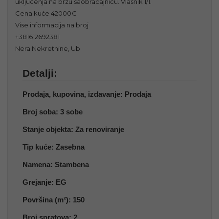
ukljucenja na brzu saobracajnicu. Vlasnik 1/1.
Cena kuće 42000€
Vise informacija na broj
+381612692381
Nera Nekretnine, Ub
Detalji:
Prodaja, kupovina, izdavanje:
Prodaja
Broj soba:
3 sobe
Stanje objekta:
Za renoviranje
Tip kuće:
Zasebna
Namena:
Stambena
Grejanje:
EG
Površina (m²):
150
Broj spratova:
2