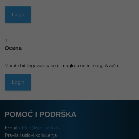
Ocena
Morate biti logovani kako bi mogli da ocenite oglašivača.
POMOĆ I PODRŠKA
Email:
office@srbijainfo.rs
Pravila i uslovi korišćenja