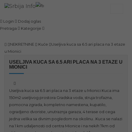
Toggle
navigat
Login
Dodaj oglas
Pretraga
Kategorije
NEKRETNINE
Kuće
Useljiva kuca sa 6.5 ari placa na 3 etaze
u Mionici
USELJIVA KUCA SA 6.5 ARI PLACA NA 3 ETAZE U
MIONICI
Useljiva kuca sa 6.5 ari placa na 3 etaze u Mionici Kuca ima
150m2 useljivog prostora Gradska voda, struja trofazna,
pomocna zgrada, kompletno namestena, kupatilo,
ogradjeno dvoriste, unutraznja garaza, 4 terase od cega
jedna velika sa divnim pogledom na okolinu.. Kuca se nalazi
na 1 km udaljenosti od centra Mionice i na nekih 7km od