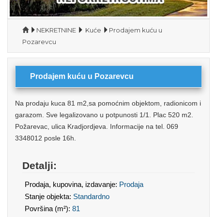
NEKRETNINE
Kuće
Prodajem kuću u
Pozarevcu
Prodajem kuću u Pozarevcu
Na prodaju kuca 81 m2,sa pomoćnim objektom, radionicom i
garazom. Sve legalizovano u potpunosti 1/1. Plac 520 m2.
Požarevac, ulica Kradjordjeva. Informacije na tel. 069
3348012 posle 16h.
Detalji:
Prodaja, kupovina, izdavanje:
Prodaja
Stanje objekta:
Standardno
Površina (m²):
81