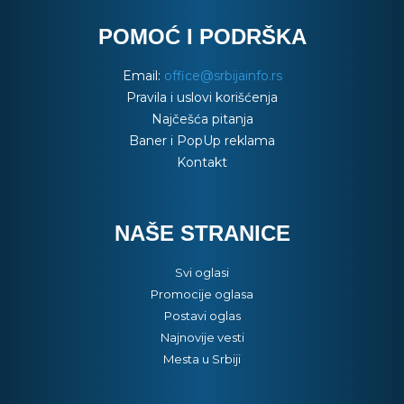
POMOĆ I PODRŠKA
Email:
office@srbijainfo.rs
Pravila i uslovi korišćenja
Najčešća pitanja
Baner i PopUp reklama
Kontakt
NAŠE STRANICE
Svi oglasi
Promocije oglasa
Postavi oglas
Najnovije vesti
Mesta u Srbiji