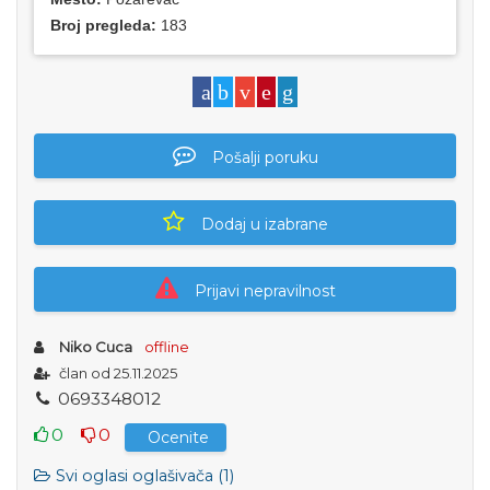
Broj pregleda:
183
Pošalji poruku
Dodaj u izabrane
Prijavi nepravilnost
Niko Cuca
offline
član od 25.11.2025
0
6
9
3
3
4
8
0
1
2
0
0
Ocenite
Svi oglasi oglašivača (1)