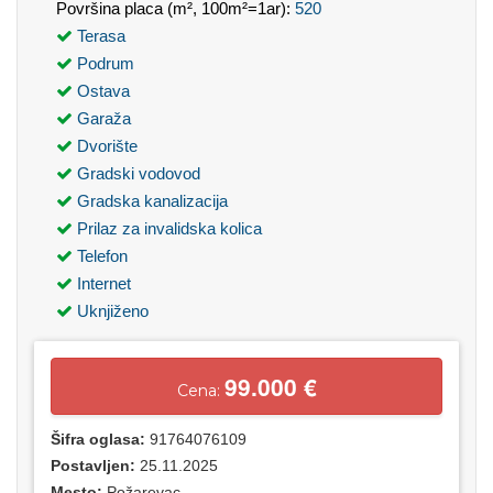
Površina placa (m², 100m²=1ar):
520
Terasa
Podrum
Ostava
Garaža
Dvorište
Gradski vodovod
Gradska kanalizacija
Prilaz za invalidska kolica
Telefon
Internet
Uknjiženo
99.000 €
Cena:
Šifra oglasa:
91764076109
Postavljen:
25.11.2025
Mesto:
Požarevac