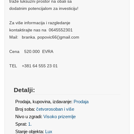
traže luksuzni prostor na obali sa
dodatnim potencijalom za investiciju!
Za više informacija i razgledanje
kontaktirajte nas na 0645552301
Mail: branka. popovic66()gmail.com
Cena 520.000 EVRA
TEL +381 64 555 23 01
Detalji:
Prodaja, kupovina, izdavanje:
Prodaja
Broj soba:
četvorosoban i više
Nivo u zgradi:
Visoko prizemlje
Sprat:
1.
Stanje objekta:
Lux