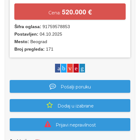
520.000 €
Cena:
Šifra oglasa:
91759578853
Postavljen:
04.10.2025
Mesto:
Beograd
Broj pregleda:
171
Pošalji poruku
Dodaj u izabrane
Prijavi nepravilnost