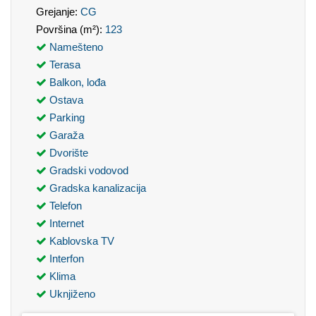
Grejanje:
CG
Površina (m²):
123
Namešteno
Terasa
Balkon, lođa
Ostava
Parking
Garaža
Dvorište
Gradski vodovod
Gradska kanalizacija
Telefon
Internet
Kablovska TV
Interfon
Klima
Uknjiženo