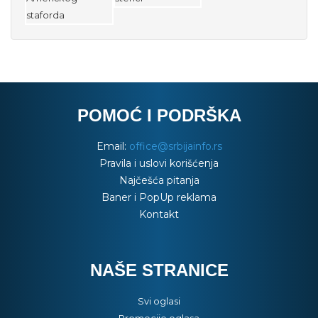
POMOĆ I PODRŠKA
Email:
office@srbijainfo.rs
Pravila i uslovi korišćenja
Najčešća pitanja
Baner i PopUp reklama
Kontakt
NAŠE STRANICE
Svi oglasi
Promocije oglasa