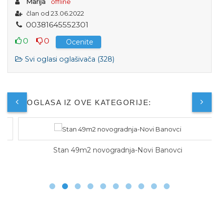
Marija
offline
član od 23.06.2022
0
0
3
8
1
6
4
5
5
5
2
3
0
1
0
0
Ocenite
Svi oglasi oglašivača (328)
JOŠ OGLASA IZ OVE KATEGORIJE:
Stan 49m2 novogradnja-Novi Banovci