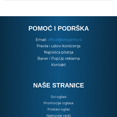
POMOĆ I PODRŠKA
Email:
office@srbijainfo.rs
Pravila i uslovi korišćenja
Najčešća pitanja
Baner i PopUp reklama
Kontakt
NAŠE STRANICE
Svi oglasi
Promocije oglasa
Postavi oglas
Najnovije vesti