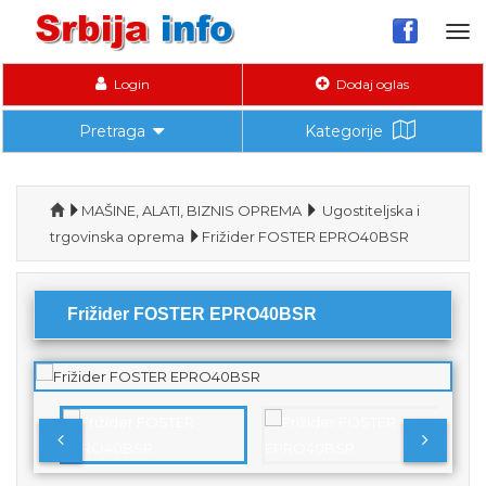
Tog
nav
Login
Dodaj oglas
Pretraga
Kategorije
MAŠINE, ALATI, BIZNIS OPREMA
Ugostiteljska i
trgovinska oprema
Frižider FOSTER EPRO40BSR
Frižider FOSTER EPRO40BSR