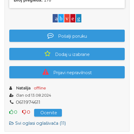
Broj pregleda:
178
Pošalji poruku
Dodaj u izabrane
Prijavi nepravilnost
Natalija
offline
član od 13.08.2024
0
6
1
1
9
7
4
6
1
1
0
0
Ocenite
Svi oglasi oglašivača (11)