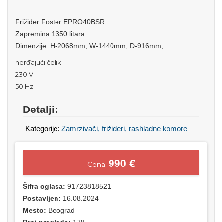
Frižider Foster EPRO40BSR
Zapremina 1350 litara
Dimenzije: H-2068mm; W-1440mm; D-916mm;
nerđajući čelik;
230 V
50 Hz
Detalji:
Kategorije:
Zamrzivači, frižideri, rashladne komore
990 €
Cena:
Šifra oglasa:
91723818521
Postavljen:
16.08.2024
Mesto:
Beograd