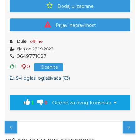
Dodaj u izabrane
Prijavi nepravilnost
Dule
offline
član od 27.09.2023
0
6
4
9
7
7
1
0
2
7
1
0
Ocenite
Svi oglasi oglašivača (63)
1
0
Ocene za ovog korisnika