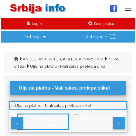
Tog
nav
Login
Dodaj oglas
Pretraga
Kategorije
KNJIGE, ANTIKVITETI, KOLEKCIONARSTVO
Slike,
crteži
Ulje na platnu - Mali salas, prelepa slika!
Ulje na platnu - Mali salas, prelepa slika!