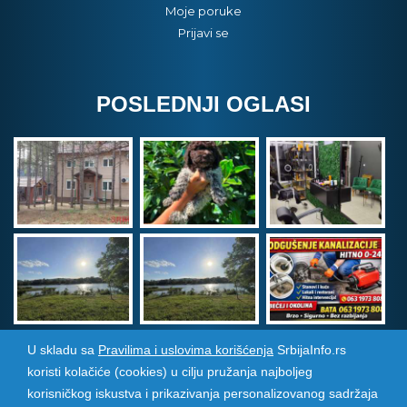
Moje poruke
Prijavi se
POSLEDNJI OGLASI
U skladu sa
Pravilima i uslovima korišćenja
SrbijaInfo.rs
koristi kolačiće (cookies) u cilju pružanja najboljeg
Srbija Info
©
2026. Sva prava zadržana. Pogledajte i
korisničkog iskustva i prikazivanja personalizovanog sadržaja