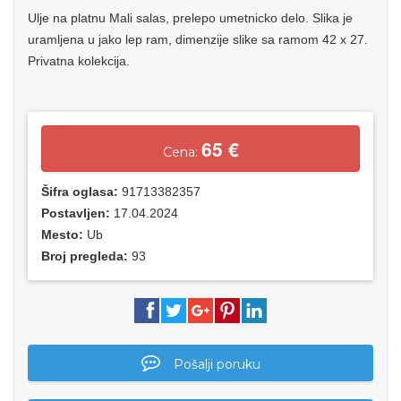
Ulje na platnu Mali salas, prelepo umetnicko delo. Slika je
uramljena u jako lep ram, dimenzije slike sa ramom 42 x 27.
Privatna kolekcija.
65 €
Cena:
Šifra oglasa:
91713382357
Postavljen:
17.04.2024
Mesto:
Ub
Broj pregleda:
93
Pošalji poruku