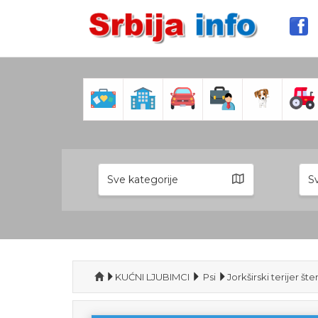
Sve kategorije
Sv
KUĆNI LJUBIMCI
Psi
Jorkširski terijer šte