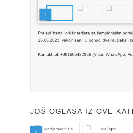
Prelepi štenci jorkšir terijera sa šampionskim por
16.06.2023, vakcinisani. U ponudi dva mužjaka i ž
Kontakt tel: +381605422966 (Viber, WhatsApp, Poz
JOŠ OGLASA IZ OVE KAT