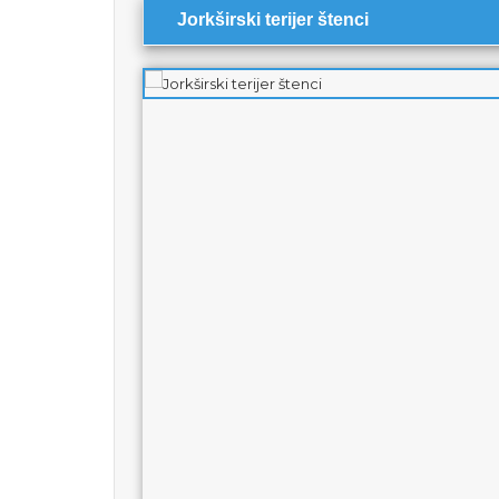
Jorkširski terijer štenci