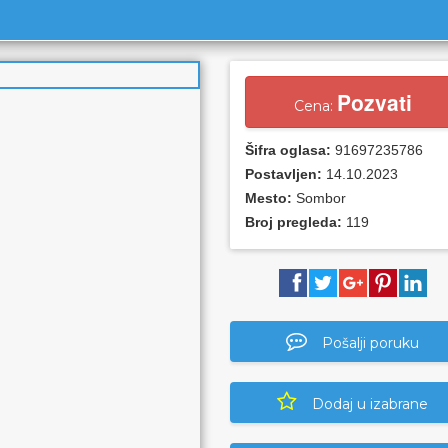
Pozvati
Cena:
Šifra oglasa:
91697235786
Postavljen:
14.10.2023
Mesto:
Sombor
Broj pregleda:
119
Pošalji poruku
Dodaj u izabrane