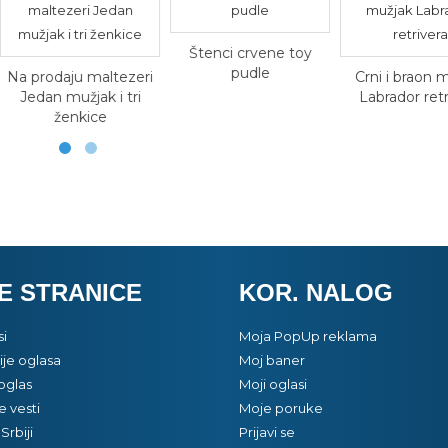
Štenci crvene toy
pudle
Na prodaju maltezeri
Crni i braon 
Jedan mužjak i tri
Labrador retr
ženkice
E STRANICE
KOR. NALOG
si
Moja PopUp reklama
je oglasa
Moj baner
oglas
Moji oglasi
e vesti
Moje poruke
Srbiji
Prijavi se