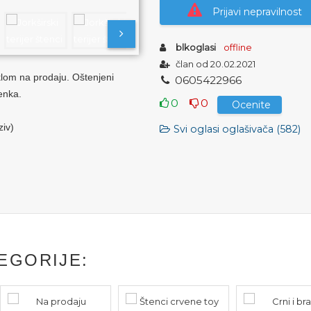
Prijavi nepravilnost
blkoglasi
offline
član od 20.02.2021
eklom na prodaju. Oštenjeni
0
6
0
5
4
2
2
9
6
6
enka.
0
0
Ocenite
iv)
Svi oglasi oglašivača (582)
EGORIJE: