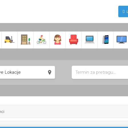
e Lokacije
nci