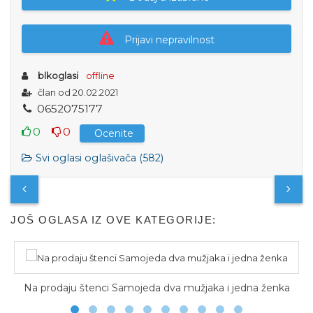
Prijavi nepravilnost
blkoglasi
offline
član od 20.02.2021
0
6
5
2
0
7
5
1
7
7
0
0
Ocenite
Svi oglasi oglašivača (582)
JOŠ OGLASA IZ OVE KATEGORIJE:
Na prodaju štenci Samojeda dva mužjaka i jedna ženka