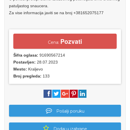
patuljastog snaucera.
Za vise informacija javiti se na broj +381652075177
Pozvati
Cena:
Šifra oglasa:
91690567214
Postavljen:
28.07.2023
Mesto:
Kraljevo
Broj pregleda:
133
Pošalji poruku
Dodaj u izabrane