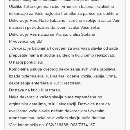
Ukoliko želite ogroman izbor vrhunskih balona i kvalitetne
dekoracije za Vaše najlepše trenutke za pamćenje, dođite u
Dekoracije Res. Naše ljubazno i stručno osoblje izaći će Vam
u susret i potrudiće se da ispuni svaku Vašu želju.
Dekoracije Res nalazi se Vranju, u ulici Stefana
Prvovencanog BB
. Dekoracije balonima I cvecem za sva Vaša slavlja od sada
prepustite nama ili dođite sa idejom koju ćemo realizovati.
U našoj ponudi su:
Kompletna usluga cvetnog dekorisanja svih vrsta proslava,
izrada bidermajera, ruzmarina, kićenje vozila, kapija, vrata,
dekorisanja enterijera u kući i restoranu.
Dostava na kuću ili restoran.
Neka dekoracija vašeg slavlja bude zapamćena po
orginalnim detaljima, stilu i eleganciji. Dozvolite nam da
uveličamo vaše slavlje našom dekoracijom i cvetnim
aranžmanima, neka se o vašem slavlju priča danima...
Vise informacija na: 062/219888; 063/7374137