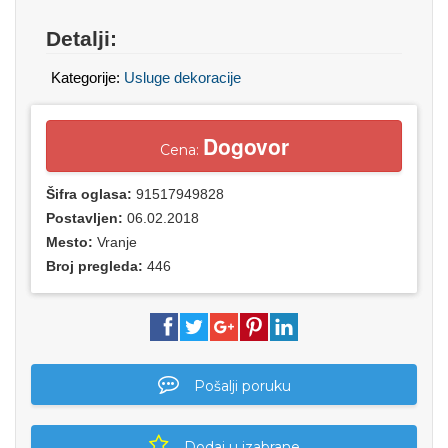
Detalji:
Kategorije:
Usluge dekoracije
Dogovor
Cena:
Šifra oglasa:
91517949828
Postavljen:
06.02.2018
Mesto:
Vranje
Broj pregleda:
446
Pošalji poruku
Dodaj u izabrane