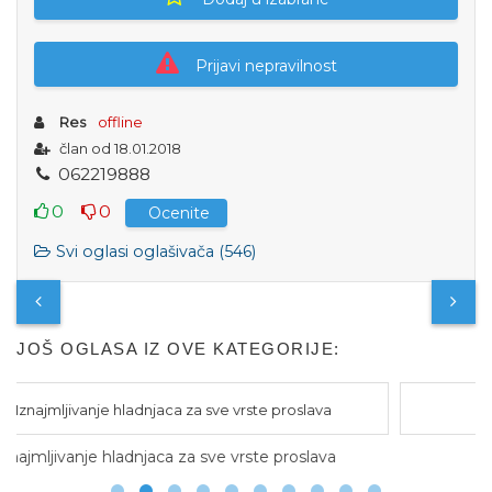
Prijavi nepravilnost
Res
offline
član od 18.01.2018
0
6
2
2
1
9
8
8
8
0
0
Ocenite
Svi oglasi oglašivača (546)
JOŠ OGLASA IZ OVE KATEGORIJE:
proslava
Escape room