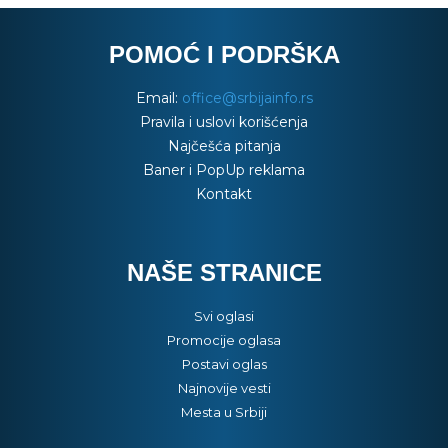
POMOĆ I PODRŠKA
Email:
office@srbijainfo.rs
Pravila i uslovi korišćenja
Najčešća pitanja
Baner i PopUp reklama
Kontakt
NAŠE STRANICE
Svi oglasi
Promocije oglasa
Postavi oglas
Najnovije vesti
Mesta u Srbiji