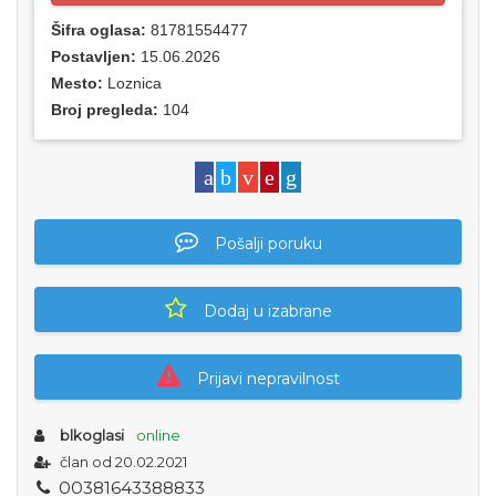
Šifra oglasa:
81781554477
Postavljen:
15.06.2026
Mesto:
Loznica
Broj pregleda:
104
Pošalji poruku
Dodaj u izabrane
Prijavi nepravilnost
blkoglasi
online
član od 20.02.2021
0
0
3
8
1
6
4
3
3
8
8
8
3
3