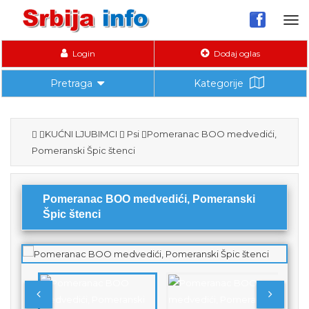
Tog
nav
Login
Dodaj oglas
Pretraga
Kategorije
KUĆNI LJUBIMCI
Psi
Pomeranac BOO medvedići,
Pomeranski Špic štenci
Pomeranac BOO medvedići, Pomeranski
Špic štenci