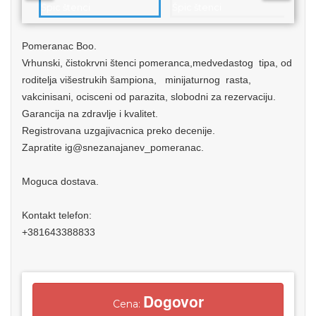
Pomeranac Boo.
Vrhunski, čistokrvni štenci pomeranca,medvedastog tipa, od
roditelja višestrukih šampiona, minijaturnog rasta,
vakcinisani, ocisceni od parazita, slobodni za rezervaciju.
Garancija na zdravlje i kvalitet.
Registrovana uzgajivacnica preko decenije.
Zapratite ig@snezanajanev_pomeranac.
Moguca dostava.
Kontakt telefon:
+381643388833
Dogovor
Cena: