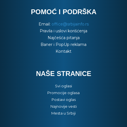
POMOĆ I PODRŠKA
Email:
office@srbijainfo.rs
Pravila i uslovi korišćenja
Najčešća pitanja
Baner i PopUp reklama
Kontakt
NAŠE STRANICE
Svi oglasi
Promocije oglasa
Postavi oglas
Najnovije vesti
Mesta u Srbiji