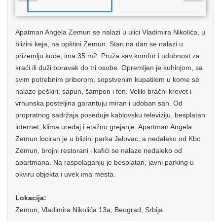
Apatman Angela Zemun se nalazi u ulici Vladimira Nikolića, u
blizini keja, na opštini Zemun. Stan na dan se nalazi u
prizemlju kuće, ima 35 m2. Pruža sav komfor i udobnost za
kraći ili duži boravak do tri osobe. Opremljen je kuhinjom, sa
svim potrebnim priborom, sopstvenim kupatilom u kome se
nalaze peškiri, sapun, šampon i fen. Veliki bračni krevet i
vrhunska posteljina garantuju miran i udoban san. Od
propratnog sadržaja poseduje kablovsku televiziju, besplatan
internet, klima uređaj i etažno grejanje. Apartman Angela
Zemun lociran je u blizini parka Jelovac, a nedaleko od Kbc
Zemun, brojni restorani i kafići se nalaze nedaleko od
apartmana. Na raspolaganju je besplatan, javni parking u
okviru objekta i uvek ima mesta.
Lokacija:
Zemun, Vladimira Nikolića 13a, Beograd, Srbija