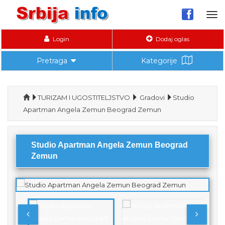
Tog
nav
Login
Dodaj oglas
Pretraga
Kategorije
TURIZAM I UGOSTITELJSTVO
Gradovi
Studio
Apartman Angela Zemun Beograd Zemun
Studio Apartman Angela Zemun Beograd
Zemun