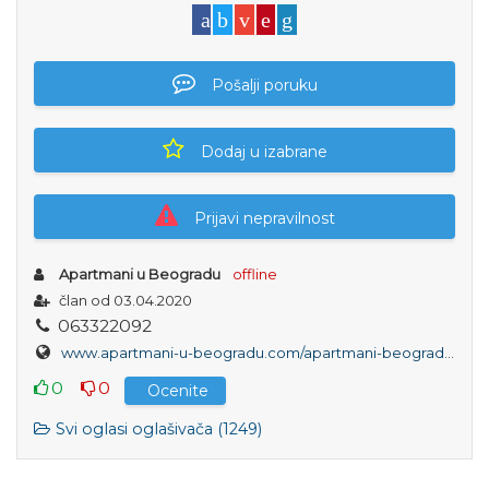
Pošalji poruku
Dodaj u izabrane
Prijavi nepravilnost
Apartmani u Beogradu
offline
član od 03.04.2020
0
6
3
3
2
2
0
9
2
www.apartmani-u-beogradu.com/apartmani-beograd/studio-apartman-angela-zemun-beograd-zemun
0
0
Ocenite
Svi oglasi oglašivača (1249)