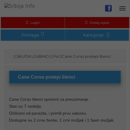
Tog
nav
Login
Dodaj oglas
Pretraga
Kategorije
KUĆNI LJUBIMCI
Psi
Cane Corso prelepi štenci
Cane Corso prelepi štenci
Cane Corso štenci spremni za preuzimanje.
Stari su 7 nedelja.
Očišćeni od parazita, i primili prvu vakcinu.
Dostupne su 2 crne ženke, 1 crni mužjak i 1 fawn mužjak.