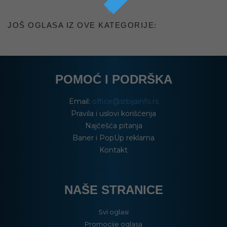
JOŠ OGLASA IZ OVE KATEGORIJE:
POMOĆ I PODRŠKA
Email:
office@srbijainfo.rs
Pravila i uslovi korišćenja
Najčešća pitanja
Baner i PopUp reklama
Kontakt
NAŠE STRANICE
Svi oglasi
Promocije oglasa