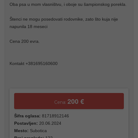
Oba psa u mom vlasništvu, i oboje su šampionskog porekla.
Štenci ne mogu posedovati rodovnike, zato što kuja nije
napunila 18 meseci
Cena 200 evra.
Kontakt +381695160600
200 €
Cena:
Šifra oglasa:
81718912146
Postavljen:
20.06.2024
Mesto:
Subotica