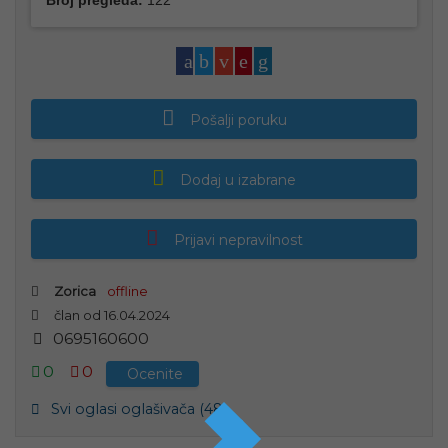
Broj pregleda:
122
Pošalji poruku
Dodaj u izabrane
Prijavi nepravilnost
Zorica
offline
član od 16.04.2024
0
6
9
5
1
6
0
6
0
0
0
0
Ocenite
Svi oglasi oglašivača (48)