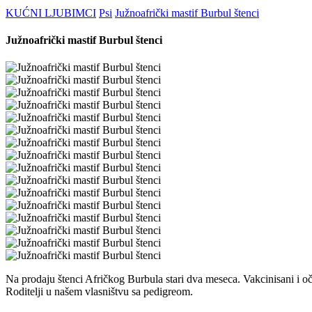
KUĆNI LJUBIMCI
Psi
Južnoafrički mastif Burbul štenci
Južnoafrički mastif Burbul štenci
Na prodaju štenci Afričkog Burbula stari dva meseca. Vakcinisani i oč
Roditelji u našem vlasništvu sa pedigreom.