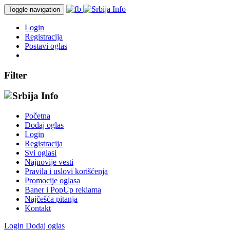
Toggle navigation
Login
Registracija
Postavi oglas
Filter
Početna
Dodaj oglas
Login
Registracija
Svi oglasi
Najnovije vesti
Pravila i uslovi korišćenja
Promocije oglasa
Baner i PopUp reklama
Najčešća pitanja
Kontakt
Login
Dodaj oglas