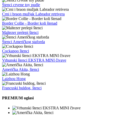
Štenci crvene toy pudle
Crni i braon mužjak Labrador retrivera
Border Collie - Border koli štenad
Maltezer prelepi štenci
Štenci Američkog staforda
Cockapoo štenci
Vrhunski štenci EKSTRA MINI čivave
Američka Akita, štenci
Laizhou Hong
Francuski buldog, štenci
PREMIUM oglasi