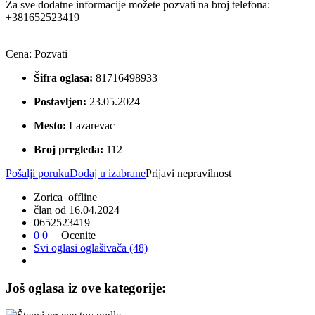
Za sve dodatne informacije možete pozvati na broj telefona:
+381652523419
Cena:
Pozvati
Šifra oglasa:
81716498933
Postavljen:
23.05.2024
Mesto:
Lazarevac
Broj pregleda:
112
Pošalji poruku
Dodaj u izabrane
Prijavi nepravilnost
Zorica
offline
član od 16.04.2024
0
6
5
2
5
2
3
4
1
9
0
0
Ocenite
Svi oglasi oglašivača (48)
Još oglasa iz ove kategorije: