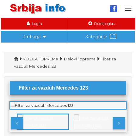
Tog
nav
Login
Dodaj oglas
Pretraga
Kategorije
VOZILA I OPREMA
Delovi i oprema
Filter za
vazduh Mercedes 123
Filter za vazduh Mercedes 123