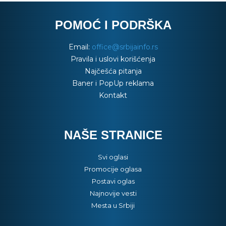
POMOĆ I PODRŠKA
Email:
office@srbijainfo.rs
Pravila i uslovi korišćenja
Najčešća pitanja
Baner i PopUp reklama
Kontakt
NAŠE STRANICE
Svi oglasi
Promocije oglasa
Postavi oglas
Najnovije vesti
Mesta u Srbiji