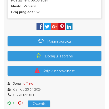
Postavljen:
08.05.2024
Mesto:
Varvarin
Broj pregleda:
52
Pošalji poruku
Dodaj u izabrane
Prijavi nepravilnost
Jona
offline
član od 25.04.2024
0
6
3
1
8
2
1
9
1
8
0
0
Ocenite