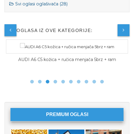
Svi oglasi oglašivača (28)
JOŠ OGLASA IZ OVE KATEGORIJE:
AUDI A6 C5 kožica + ručica menjača 5brz + ram
A
PREMIUM OGLASI