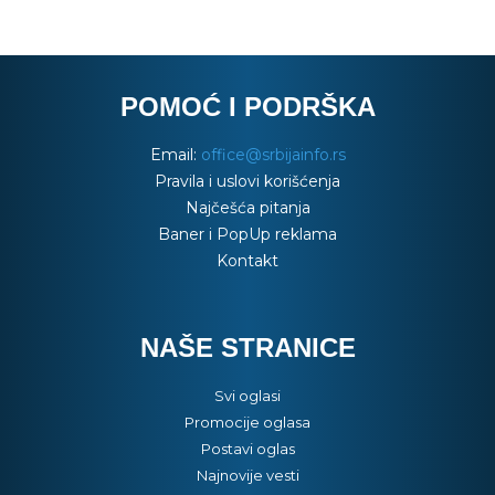
POMOĆ I PODRŠKA
Email:
office@srbijainfo.rs
Pravila i uslovi korišćenja
Najčešća pitanja
Baner i PopUp reklama
Kontakt
NAŠE STRANICE
Svi oglasi
Promocije oglasa
Postavi oglas
Najnovije vesti