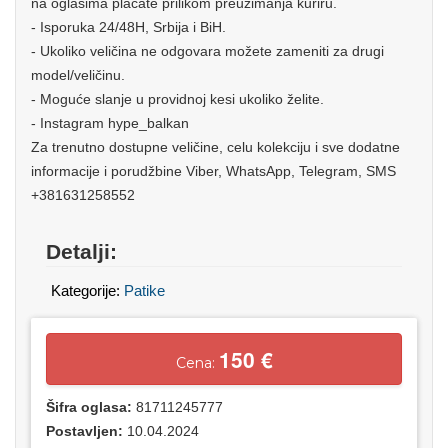
na oglasima plaćate prilikom preuzimanja kuriru.
- Isporuka 24/48H, Srbija i BiH.
- Ukoliko veličina ne odgovara možete zameniti za drugi
model/veličinu.
- Moguće slanje u providnoj kesi ukoliko želite.
- Instagram hype_balkan
Za trenutno dostupne veličine, celu kolekciju i sve dodatne
informacije i porudžbine Viber, WhatsApp, Telegram, SMS
+381631258552
Detalji:
Kategorije:
Patike
150 €
Cena:
Šifra oglasa:
81711245777
Postavljen:
10.04.2024