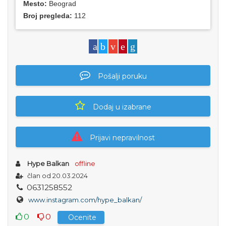
Mesto:
Beograd
Broj pregleda:
112
Pošalji poruku
Dodaj u izabrane
Prijavi nepravilnost
Hype Balkan
offline
član od 20.03.2024
0
6
3
1
2
5
8
5
5
2
www.instagram.com/hype_balkan/
0
0
Ocenite