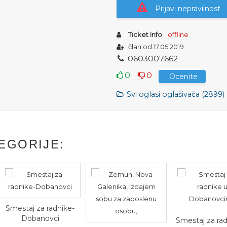
Prijavi nepravilnost
Ticket Info
offline
član od 17.05.2019
0
6
0
3
0
0
7
6
6
2
0
0
Ocenite
Svi oglasi oglašivača (2899)
EGORIJE:
Smestaj za radnike-
Dobanovci
Smestaj za rad