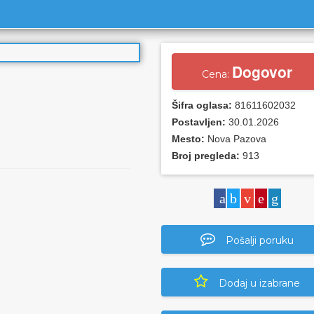
Dogovor
Cena:
Šifra oglasa:
81611602032
Postavljen:
30.01.2026
Mesto:
Nova Pazova
Broj pregleda:
913
Pošalji poruku
Dodaj u izabrane