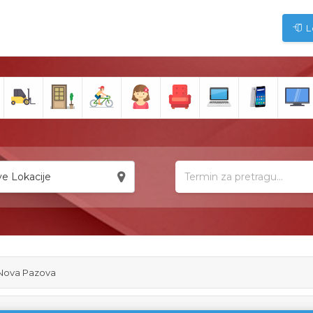
L
e Lokacije
-Nova Pazova