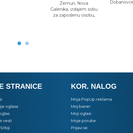
Dobanovc
Zemun, Nova
Galenika, izdajem sobu
za zaposlenu osobu,
E STRANICE
KOR. NALOG
si
Moja PopUp reklama
je oglasa
Moj baner
oglas
Moji oglasi
e vesti
Moje poruke
Srbiji
Prijavi se