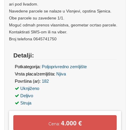
ari pod livadom.
Navedene parcele se nalaze u Visnjevi, opstina Sjenica.
Obe parcele su zavedene 1/1.
Moguć odmah prenos vlasnistva, geometar ocrtao parcele.
Kontaktirati SMS-om ili na viber.
Broj telefona 0645741750
Detalji:
Potkategorija:
Poljoprivredno zemljište
Vrsta placa/zemljišta:
Njiva
Površina (ar):
182
Uknjiženo
Deljivo
Struja
4.000 €
Cena: