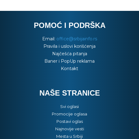
POMOĆ I PODRŠKA
Email:
office@srbijainfo.rs
Pravila i uslovi korišćenja
Najčešća pitanja
Baner i PopUp reklama
Kontakt
NAŠE STRANICE
Svi oglasi
Promocije oglasa
Postavi oglas
Najnovije vesti
Mesta u Srbiji