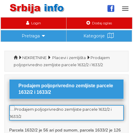
Tog
nav
Login
Dodaj oglas
Pretraga
Kategorije
NEKRETNINE
Placevi i zemljišta
Prodajem
poljoprivredno zemljiste parcele 1632/2 i 1633/2
Prodajem poljoprivredno zemljiste parcele
1632/2 i 1633/2
Parcela 1632/2 je 56 ari pod sumom, parcela 1633/2 je 126