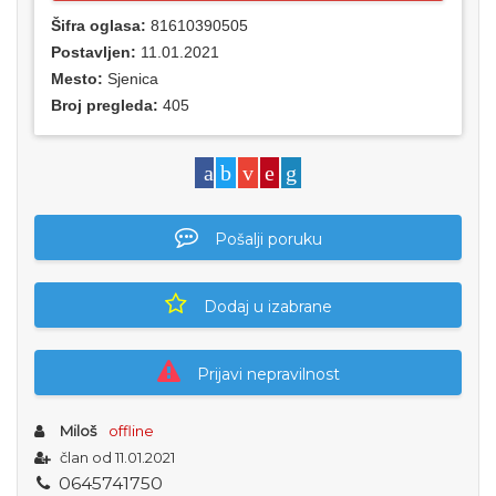
Šifra oglasa:
81610390505
Postavljen:
11.01.2021
Mesto:
Sjenica
Broj pregleda:
405
Pošalji poruku
Dodaj u izabrane
Prijavi nepravilnost
Miloš
offline
član od 11.01.2021
0
6
4
5
7
4
1
7
5
0