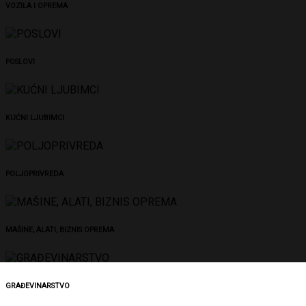
VOZILA I OPREMA
POSLOVI
KUĆNI LJUBIMCI
POLJOPRIVREDA
MAŠINE, ALATI, BIZNIS OPREMA
GRAĐEVINARSTVO