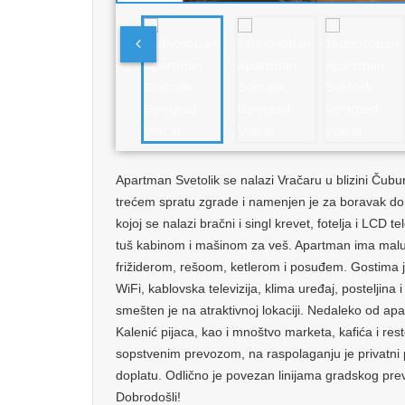
Apartman Svetolik se nalazi Vračaru u blizini Čub
trećem spratu zgrade i namenjen je za boravak d
kojoj se nalazi bračni i singl krevet, fotelja i LCD t
tuš kabinom i mašinom za veš. Apartman ima malu
frižiderom, rešoom, ketlerom i posuđem. Gostima j
WiFi, kablovska televizija, klima uređaj, posteljina 
smešten je na atraktivnoj lokaciji. Nedaleko od a
Kalenić pijaca, kao i mnoštvo marketa, kafića i res
sopstvenim prevozom, na raspolaganju je privatni 
doplatu. Odlično je povezan linijama gradskog pr
Dobrodošli!