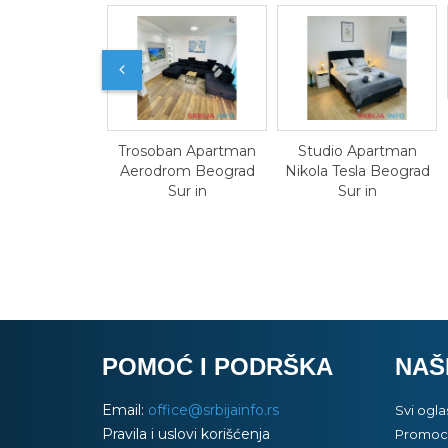
Dvosoban Ap
Uno Beograd 
Trosoban Apartman
Studio Apartman
Aerodrom Beograd
Nikola Tesla Beograd
Sur in
Sur in
POMOĆ I PODRŠKA
NAŠ
Email:
office@srbijainfo.rs
Svi ogla
Pravila i uslovi korišćenja
Promoci