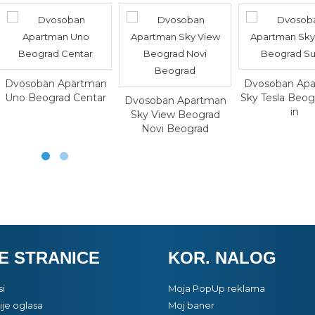
artman
Dvosoban Apartman
Dvos
Centar
Sky Tesla Beograd Sur
Due 
Dvosoban Apartman
in
Sky View Beograd
Novi Beograd
E STRANICE
KOR. NALOG
si
Moja PopUp reklama
je oglasa
Moj baner