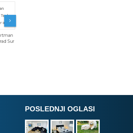
oban Apartman
Beograd Centar
Dvosoban Apartman
Studio Apartman
DreamLand Beograd
Piazza Beograd Savs
Sur in
Venac
POSLEDNJI OGLASI