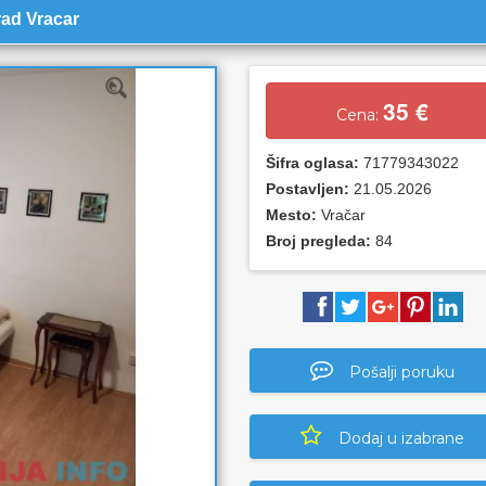
ad Vracar
35 €
Cena:
Šifra oglasa:
71779343022
Postavljen:
21.05.2026
Mesto:
Vračar
Broj pregleda:
84
Pošalji poruku
Dodaj u izabrane