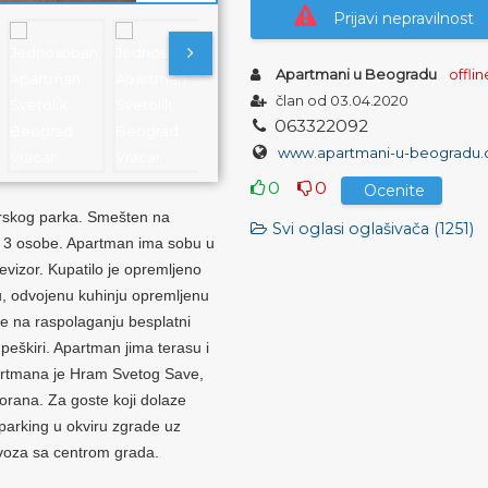
Prijavi nepravilnost
Apartmani u Beogradu
offlin
član od 03.04.2020
0
6
3
3
2
2
0
9
2
www.apartmani-u-beogradu.com/apartmani-beograd/jednosoban-apartman-svetolik-beograd-
0
0
Ocenite
urskog parka. Smešten na
Svi oglasi oglašivača (1251)
o 3 osobe. Apartman ima sobu u
elevizor. Kupatilo je opremljeno
, odvojenu kuhinju opremljenu
e na raspolaganju besplatni
i peškiri. Apartman jima terasu i
partmana je Hram Svetog Save,
torana. Za goste koji dolaze
parking u okviru zgrade uz
evoza sa centrom grada.