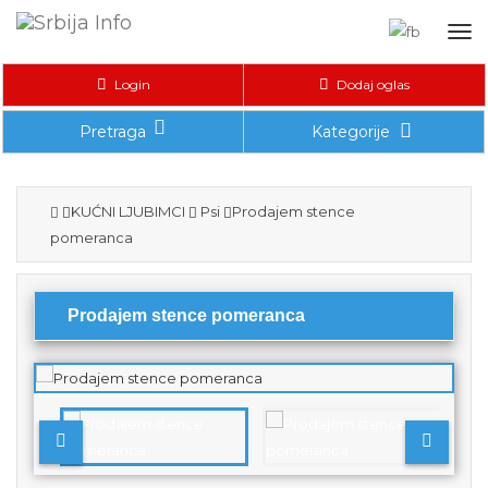
Tog
nav
Login
Dodaj oglas
Pretraga
Kategorije
KUĆNI LJUBIMCI
Psi
Prodajem stence
pomeranca
Prodajem stence pomeranca