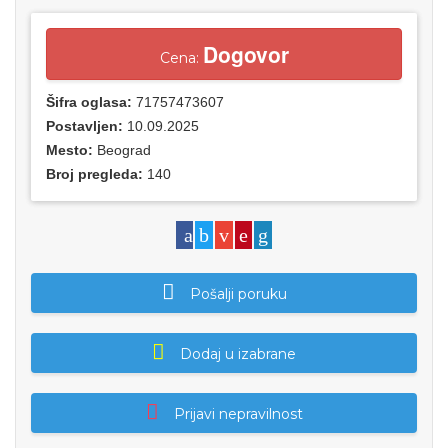
Dogovor
Cena:
Šifra oglasa:
71757473607
Postavljen:
10.09.2025
Mesto:
Beograd
Broj pregleda:
140
Pošalji poruku
Dodaj u izabrane
Prijavi nepravilnost