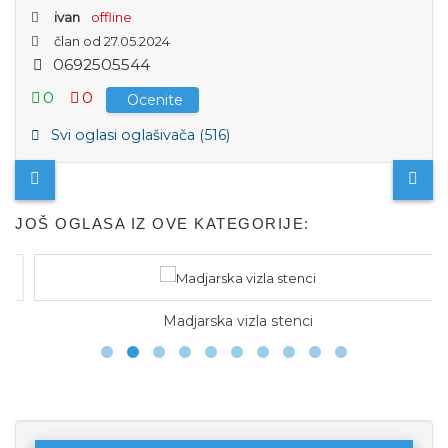
ivan
offline
član od 27.05.2024
0
6
9
2
5
0
5
5
4
4
0
0
Ocenite
Svi oglasi oglašivača (516)
JOŠ OGLASA IZ OVE KATEGORIJE:
Madjarska vizla stenci