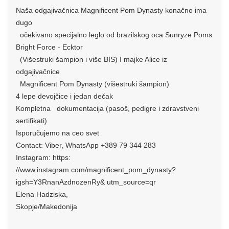
Naša odgajivačnica Magnificent Pom Dynasty konačno ima
dugo
očekivano specijalno leglo od brazilskog oca Sunryze Poms
Bright Force - Ecktor
(Višestruki šampion i više BIS) I majke Alice iz
odgajivačnice
Magnificent Pom Dynasty (višestruki šampion)
4 lepe devojčice i jedan dečak
Kompletna dokumentacija (pasoš, pedigre i zdravstveni
sertifikati)
Isporučujemo na ceo svet
Contact: Viber, WhatsApp +389 79 344 283
Instagram: https:
//www.instagram.com/magnificent_pom_dynasty?
igsh=Y3RnanAzdnozenRy& utm_source=qr
Elena Hadziska,
Skopje/Makedonija