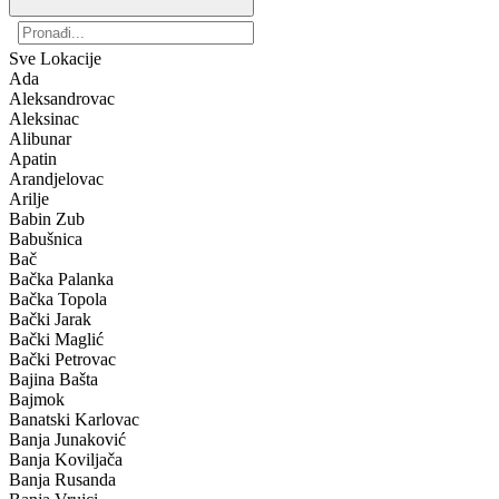
Sve Lokacije
Ada
Aleksandrovac
Aleksinac
Alibunar
Apatin
Arandjelovac
Arilje
Babin Zub
Babušnica
Bač
Bačka Palanka
Bačka Topola
Bački Jarak
Bački Maglić
Bački Petrovac
Bajina Bašta
Bajmok
Banatski Karlovac
Banja Junaković
Banja Koviljača
Banja Rusanda