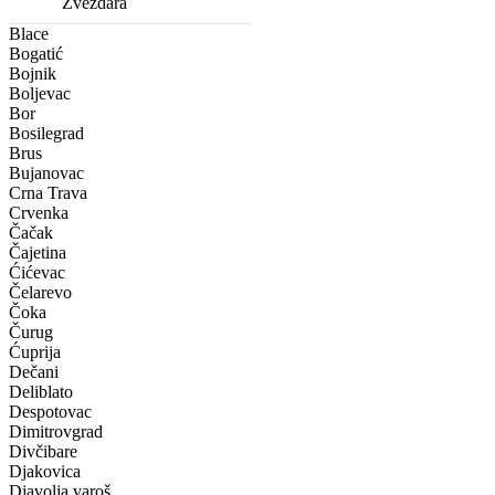
Zvezdara
Blace
Bogatić
Bojnik
Boljevac
Bor
Bosilegrad
Brus
Bujanovac
Crna Trava
Crvenka
Čačak
Čajetina
Ćićevac
Čelarevo
Čoka
Čurug
Ćuprija
Dečani
Deliblato
Despotovac
Dimitrovgrad
Divčibare
Djakovica
Djavolja varoš