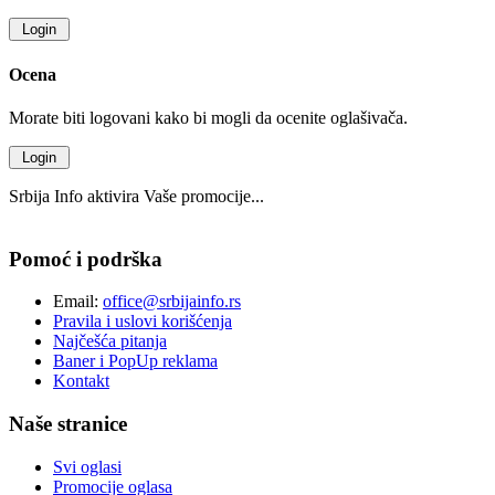
Ocena
Morate biti logovani kako bi mogli da ocenite oglašivača.
Srbija Info aktivira Vaše promocije...
Pomoć i podrška
Email:
office@srbijainfo.rs
Pravila i uslovi korišćenja
Najčešća pitanja
Baner i PopUp reklama
Kontakt
Naše stranice
Svi oglasi
Promocije oglasa