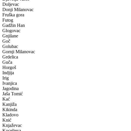
Doljevac
Donji Milanovac
Fruška gora
Futog
Gadžin Han
Glogovac
Gnjilane
Goč
Golubac
Gornji Milanovac
Grdelica
Guča
Horgoš
Indjija
Irig
Ivanjica
Jagodina
Jaša Tomić
Kać
Kanjiža
Kikinda
Kladovo
Knić
Knjaževac
Koceljeva