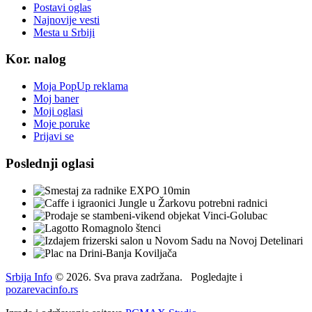
Postavi oglas
Najnovije vesti
Mesta u Srbiji
Kor. nalog
Moja PopUp reklama
Moj baner
Moji oglasi
Moje poruke
Prijavi se
Poslednji oglasi
Srbija Info
©
2026. Sva prava zadržana. Pogledajte i
pozarevacinfo.rs