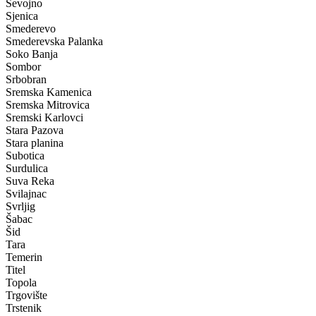
Sevojno
Sjenica
Smederevo
Smederevska Palanka
Soko Banja
Sombor
Srbobran
Sremska Kamenica
Sremska Mitrovica
Sremski Karlovci
Stara Pazova
Stara planina
Subotica
Surdulica
Suva Reka
Svilajnac
Svrljig
Šabac
Šid
Tara
Temerin
Titel
Topola
Trgovište
Trstenik