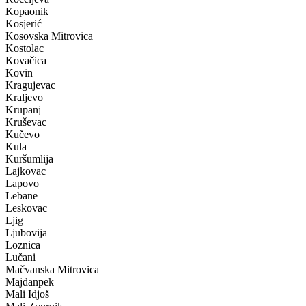
Kopaonik
Kosjerić
Kosovska Mitrovica
Kostolac
Kovačica
Kovin
Kragujevac
Kraljevo
Krupanj
Kruševac
Kučevo
Kula
Kuršumlija
Lajkovac
Lapovo
Lebane
Leskovac
Ljig
Ljubovija
Loznica
Lučani
Mačvanska Mitrovica
Majdanpek
Mali Idjoš