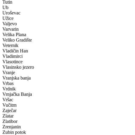
Tutin
Ub
Uroševac
Užice
Valjevo
Varvarin
Velika Plana
Veliko Gradište
Veternik
Vladičin Han
Vladimirci
Vlasotince
Vlasinsko jezero
Vranje
Vranjska banja
Vrbas
Vrdnik
Vrnjačka Banja
Vršac
Vučitrn
Zaječar
Zlatar
Zlatibor
Zrenjanin
Zubin potok