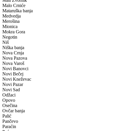
Mali Zvornik
Malo Crniće
Mataruška banja
Medvedja
Merošina
Mionica
Mokra Gora
Negotin
Niš
Niška banja
Nova Crnja
Nova Pazova
Nova Varoš
Novi Banovci
Novi Bečej
Novi Kneževac
Novi Pazar
Novi Sad
Odžaci
Opovo
Osečina
Ovčar banja
Palić
Pančevo
Paraćin