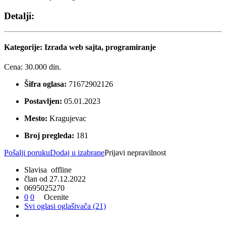
Detalji:
Kategorije:
Izrada web sajta, programiranje
Cena:
30.000 din.
Šifra oglasa:
71672902126
Postavljen:
05.01.2023
Mesto:
Kragujevac
Broj pregleda:
181
Pošalji poruku
Dodaj u izabrane
Prijavi nepravilnost
Slavisa
offline
član od 27.12.2022
0
6
9
5
0
2
5
2
7
0
0
0
Ocenite
Svi oglasi oglašivača (21)