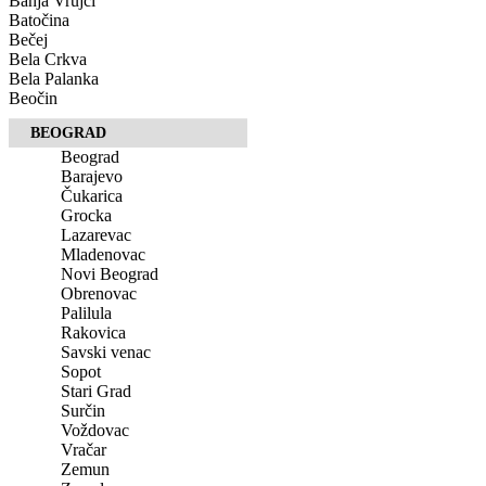
Banja Vrujci
Batočina
Bečej
Bela Crkva
Bela Palanka
Beočin
BEOGRAD
Beograd
Barajevo
Čukarica
Grocka
Lazarevac
Mladenovac
Novi Beograd
Obrenovac
Palilula
Rakovica
Savski venac
Sopot
Stari Grad
Surčin
Voždovac
Vračar
Zemun