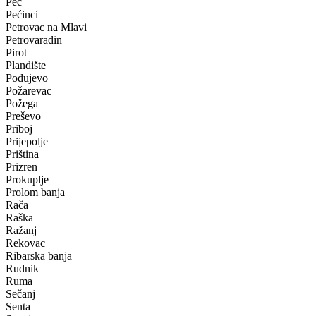
Peć
Pećinci
Petrovac na Mlavi
Petrovaradin
Pirot
Plandište
Podujevo
Požarevac
Požega
Preševo
Priboj
Prijepolje
Priština
Prizren
Prokuplje
Prolom banja
Rača
Raška
Ražanj
Rekovac
Ribarska banja
Rudnik
Ruma
Sečanj
Senta