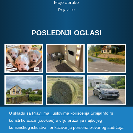
Moje poruke
Prijavi se
POSLEDNJI OGLASI
U skladu sa
Pravilima i uslovima korišćenja
SrbijaInfo.rs
koristi kolačiće (cookies) u cilju pružanja najboljeg
Srbija Info
©
2026. Sva prava zadržana. Pogledajte i
korisničkog iskustva i prikazivanja personalizovanog sadržaja