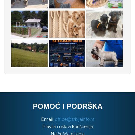
POMOĆ I PODRŠKA
Email:
office@srbijainfo.rs
Pravila i uslovi korišćenja
Najčešća pitanja