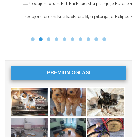
Prodajem drumski-trkački bicikl, u pitanju je Eclipse 4.0
PREMIUM OGLASI