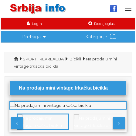
Tog
nav
Login
Dodaj oglas
Pretraga
Kategorije
SPORT I REKREACIJA
Bicikli
Na prodaju mini
vintage trkačka bicikla
Na prodaju mini vintage trkačka bicikla