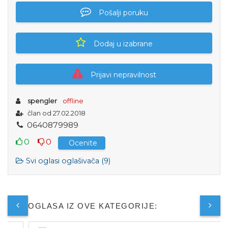
Pošalji poruku
Dodaj u izabrane
Prijavi nepravilnost
spengler
offline
član od 27.02.2018
0
6
4
0
8
7
9
9
8
9
0
0
Ocenite
Svi oglasi oglašivača (9)
JOŠ OGLASA IZ OVE KATEGORIJE: