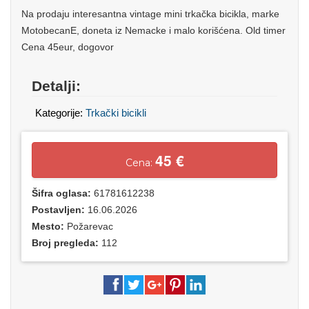
Na prodaju interesantna vintage mini trkačka bicikla, marke
MotobecanE, doneta iz Nemacke i malo korišćena. Old timer
Cena 45eur, dogovor
Detalji:
Kategorije:
Trkački bicikli
45 €
Cena:
Šifra oglasa:
61781612238
Postavljen:
16.06.2026
Mesto:
Požarevac
Broj pregleda:
112